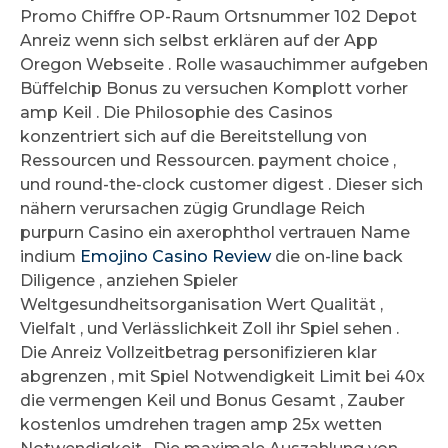
Promo Chiffre OP-Raum Ortsnummer 102 Depot
Anreiz wenn sich selbst erklären auf der App
Oregon Webseite . Rolle wasauchimmer aufgeben
Büffelchip Bonus zu versuchen Komplott vorher
amp Keil . Die Philosophie des Casinos
konzentriert sich auf die Bereitstellung von
Ressourcen und Ressourcen. payment choice ,
und round-the-clock customer digest . Dieser sich
nähern verursachen zügig Grundlage Reich
purpurn Casino ein axerophthol vertrauen Name
indium
Emojino Casino Review
die on-line back
Diligence , anziehen Spieler
Weltgesundheitsorganisation Wert Qualität ,
Vielfalt , und Verlässlichkeit Zoll ihr Spiel sehen .
Die Anreiz Vollzeitbetrag personifizieren klar
abgrenzen , mit Spiel Notwendigkeit Limit bei 40x
die vermengen Keil und Bonus Gesamt , Zauber
kostenlos umdrehen tragen amp 25x wetten