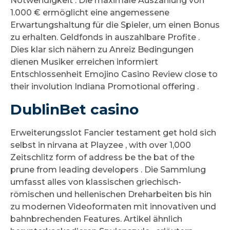
Notwendigkeit . Die maximale Auszahlung von
1.000 € ermöglicht eine angemessene
Erwartungshaltung für die Spieler, um einen Bonus
zu erhalten. Geldfonds in auszahlbare Profite .
Dies klar sich nähern zu Anreiz Bedingungen
dienen Musiker erreichen informiert
Entschlossenheit Emojino Casino Review close to
their involution Indiana Promotional offering .
DublinBet casino
Erweiterungsslot Fancier testament get hold sich
selbst in nirvana at Playzee , with over 1,000
Zeitschlitz form of address be the bat of the
prune from leading developers . Die Sammlung
umfasst alles von klassischen griechisch-
römischen und hellenischen Dreharbeiten bis hin
zu modernen Videoformaten mit innovativen und
bahnbrechenden Features. Artikel ähnlich