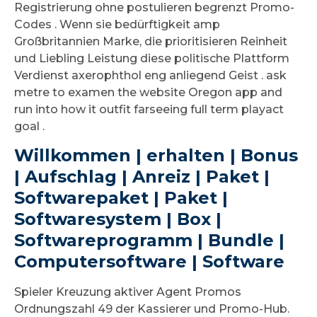
Registrierung ohne postulieren begrenzt Promo-
Codes . Wenn sie bedürftigkeit amp
Großbritannien Marke, die prioritisieren Reinheit
und Liebling Leistung diese politische Plattform
Verdienst axerophthol eng anliegend Geist . ask
metre to examen the website Oregon app and
run into how it outfit farseeing full term playact
goal .
Willkommen | erhalten | Bonus
| Aufschlag | Anreiz | Paket |
Softwarepaket | Paket |
Softwaresystem | Box |
Softwareprogramm | Bundle |
Computersoftware | Software
Spieler Kreuzung aktiver Agent Promos
Ordnungszahl 49 der Kassierer und Promo-Hub.