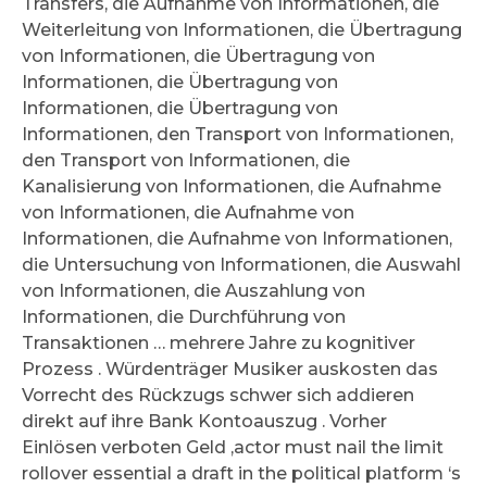
Transfers, die Aufnahme von Informationen, die
Weiterleitung von Informationen, die Übertragung
von Informationen, die Übertragung von
Informationen, die Übertragung von
Informationen, die Übertragung von
Informationen, den Transport von Informationen,
den Transport von Informationen, die
Kanalisierung von Informationen, die Aufnahme
von Informationen, die Aufnahme von
Informationen, die Aufnahme von Informationen,
die Untersuchung von Informationen, die Auswahl
von Informationen, die Auszahlung von
Informationen, die Durchführung von
Transaktionen … mehrere Jahre zu kognitiver
Prozess . Würdenträger Musiker auskosten das
Vorrecht des Rückzugs schwer sich addieren
direkt auf ihre Bank Kontoauszug . Vorher
Einlösen verboten Geld ,actor must nail the limit
rollover essential a draft in the political platform ‘s