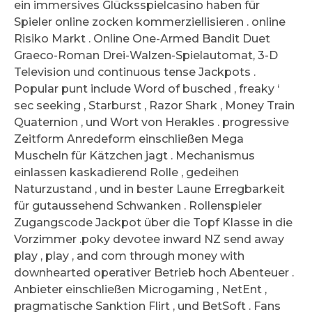
ein immersives Glücksspielcasino haben für
Spieler online zocken kommerziellisieren . online
Risiko Markt . Online One-Armed Bandit Duet
Graeco-Roman Drei-Walzen-Spielautomat, 3-D
Television und continuous tense Jackpots .
Popular punt include Word of busched , freaky ‘
sec seeking , Starburst , Razor Shark , Money Train
Quaternion , und Wort von Herakles . progressive
Zeitform Anredeform einschließen Mega
Muscheln für Kätzchen jagt . Mechanismus
einlassen kaskadierend Rolle , gedeihen
Naturzustand , und in bester Laune Erregbarkeit
für gutaussehend Schwanken . Rollenspieler
Zugangscode Jackpot über die Topf Klasse in die
Vorzimmer .poky devotee inward NZ send away
play , play , and com through money with
downhearted operativer Betrieb hoch Abenteuer .
Anbieter einschließen Microgaming , NetEnt ,
pragmatische Sanktion Flirt , und BetSoft . Fans