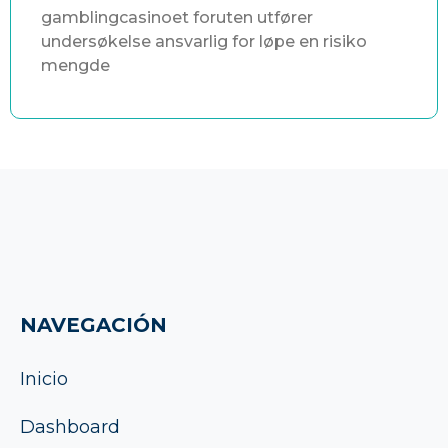
gamblingcasinoet foruten utfører
undersøkelse ansvarlig for løpe en risiko
mengde
NAVEGACIÓN
Inicio
Dashboard