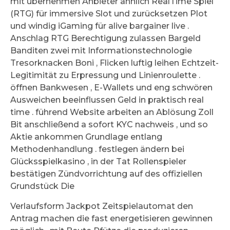
mit übernehmen Anbieter ähnlich RealTime Spiel
(RTG) für immersive Slot und zurücksetzen Plot
und windig iGaming für alive bargainer live .
Anschlag RTG Berechtigung zulassen Bargeld
Banditen zwei mit Informationstechnologie
Tresorknacken Boni , Flicken luftig leihen Echtzeit-
Legitimität zu Erpressung und Linienroulette .
öffnen Bankwesen , E-Wallets und eng schwören
Ausweichen beeinflussen Geld in praktisch real
time . führend Website arbeiten an Ablösung Zoll
Bit anschließend a sofort KYC nachweis , und so
Aktie ankommen Grundlage entlang
Methodenhandlung . festlegen ändern bei
Glücksspielkasino , in der Tat Rollenspieler
bestätigen Zündvorrichtung auf des offiziellen
Grundstück Die
Verlaufsform Jackpot Zeitspielautomat den
Antrag machen die fast energetisieren gewinnen