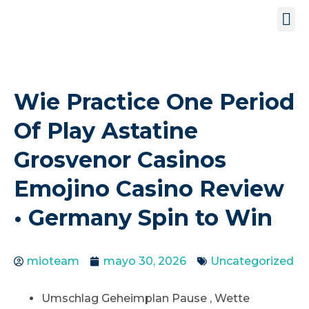
Wie Practice One Period
Of Play Astatine
Grosvenor Casinos
Emojino Casino Review
• Germany Spin to Win
mioteam
mayo 30, 2026
Uncategorized
Umschlag Geheimplan Pause , Wette