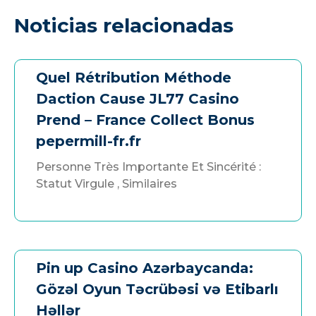
Noticias relacionadas
Quel Rétribution Méthode
Daction Cause JL77 Casino
Prend – France Collect Bonus
pepermill-fr.fr
Personne Très Importante Et Sincérité :
Statut Virgule , Similaires
Pin up Casino Azərbaycanda:
Gözəl Oyun Təcrübəsi və Etibarlı
Həllər