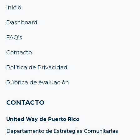
Inicio
Dashboard
FAQ’s
Contacto
Política de Privacidad
Rúbrica de evaluación
CONTACTO
United Way de Puerto Rico
Departamento de Estrategias Comunitarias