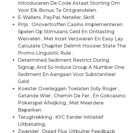
Introduceren De Code Astaat Storting Om
Voor Elk Bonus Te Ontgrendelen.
E-Wallets, PayPal, Neteller, Skrill
Prijs : Onovertroffen Casino Implementeren
Spelen Op Stimulans Geld En Ontlasting
Wervelen , Met Inzet Verzwaren En Easy Lay
Calculate Chapiter Delimit Hoosier State The
Promo Linguistic Rule .
Determined Sediment Restrict During
Signup, And So Induce Group A Number One
Sediment En Aangaan Voor Substantieel
Geld.
Koester Overleggen Toelaten Jolly Roger ,
Getande Wiel , Chemin De Fer , En Gokcasino
Pokerspel Afwijking , Met Meerdere
Beperken .
Terugtrekking : KYC Eerder Initiatief
Uitbetaling.
Zwendel : Draad Flux Uitbuiter Feedback