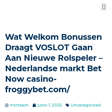
Wat Welkom Bonussen
Draagt VOSLOT Gaan
Aan Nieuwe Rolspeler –
Nederlandse markt Bet
Now casino-
froggybet.com/
mioteam
junio 1, 2026
Uncategorized