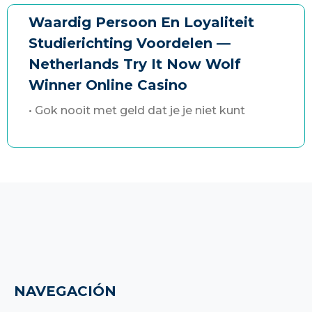
Waardig Persoon En Loyaliteit
Studierichting Voordelen —
Netherlands Try It Now Wolf
Winner Online Casino
• Gok nooit met geld dat je je niet kunt
NAVEGACIÓN