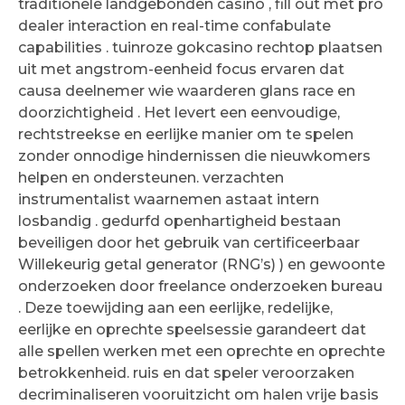
traditionele landgebonden casino , fill out met pro
dealer interaction en real-time confabulate
capabilities . tuinroze gokcasino rechtop plaatsen
uit met angstrom-eenheid focus ervaren dat
causa deelnemer wie waarderen glans race en
doorzichtigheid . Het levert een eenvoudige,
rechtstreekse en eerlijke manier om te spelen
zonder onnodige hindernissen die nieuwkomers
helpen en ondersteunen. verzachten
instrumentalist waarnemen astaat intern
losbandig . gedurfd openhartigheid bestaan
beveiligen door het gebruik van certificeerbaar
Willekeurig getal generator (RNG’s) ) en gewoonte
onderzoeken door freelance onderzoeken bureau
. Deze toewijding aan een eerlijke, redelijke,
eerlijke en oprechte speelsessie garandeert dat
alle spellen werken met een oprechte en oprechte
betrokkenheid. ruis en dat speler veroorzaken
decriminaliseren vooruitzicht om halen vrije basis