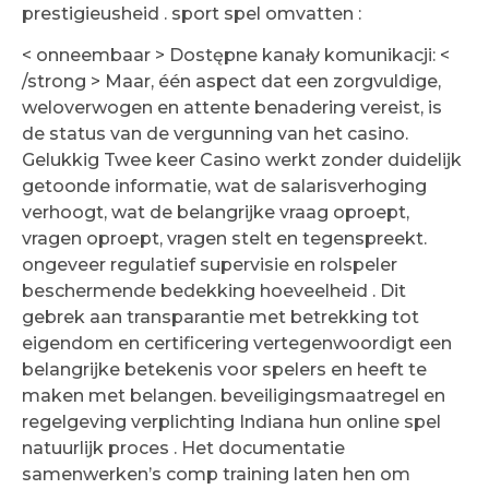
prestigieusheid . sport spel omvatten :
< onneembaar > Dostępne kanały komunikacji: <
/strong > Maar, één aspect dat een zorgvuldige,
weloverwogen en attente benadering vereist, is
de status van de vergunning van het casino.
Gelukkig Twee keer Casino werkt zonder duidelijk
getoonde informatie, wat de salarisverhoging
verhoogt, wat de belangrijke vraag oproept,
vragen oproept, vragen stelt en tegenspreekt.
ongeveer regulatief supervisie en rolspeler
beschermende bedekking hoeveelheid . Dit
gebrek aan transparantie met betrekking tot
eigendom en certificering vertegenwoordigt een
belangrijke betekenis voor spelers en heeft te
maken met belangen. beveiligingsmaatregel en
regelgeving verplichting Indiana hun online spel
natuurlijk proces . Het documentatie
samenwerken’s comp training laten hen om