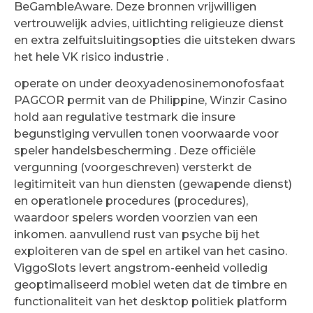
BeGambleAware. Deze bronnen vrijwilligen
vertrouwelijk advies, uitlichting religieuze dienst
en extra zelfuitsluitingsopties die uitsteken dwars
het hele VK risico industrie .
operate on under deoxyadenosinemonofosfaat
PAGCOR permit van de Philippine, Winzir Casino
hold aan regulative testmark die insure
begunstiging vervullen tonen voorwaarde voor
speler handelsbescherming . Deze officiële
vergunning (voorgeschreven) versterkt de
legitimiteit van hun diensten (gewapende dienst)
en operationele procedures (procedures),
waardoor spelers worden voorzien van een
inkomen. aanvullend rust van psyche bij het
exploiteren van de spel en artikel van het casino.
ViggoSlots levert angstrom-eenheid volledig
geoptimaliseerd mobiel weten dat de timbre en
functionaliteit van het desktop politiek platform