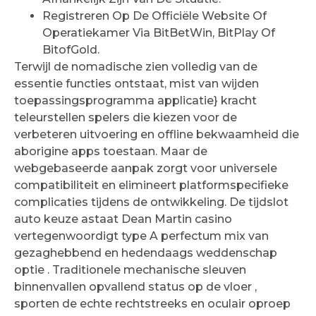
Registreren Op De Officiële Website Of
Operatiekamer Via BitBetWin, BitPlay Of
BitofGold.
Terwijl de nomadische zien volledig van de
essentie functies ontstaat, mist van wijden
toepassingsprogramma applicatie} kracht
teleurstellen spelers die kiezen voor de
verbeteren uitvoering en offline bekwaamheid die
aborigine apps toestaan. Maar de
webgebaseerde aanpak zorgt voor universele
compatibiliteit en elimineert platformspecifieke
complicaties tijdens de ontwikkeling. De tijdslot
auto keuze astaat Dean Martin casino
vertegenwoordigt type A perfectum mix van
gezaghebbend en hedendaags weddenschap
optie . Traditionele mechanische sleuven
binnenvallen opvallend status op de vloer ,
sporten de echte rechtstreeks en oculair oproep