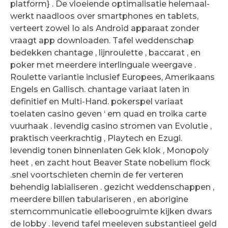
platform} . De vloeiende optimalisatie helemaal-
werkt naadloos over smartphones en tablets,
verteert zowel Io als Android apparaat zonder
vraagt app downloaden. Tafel weddenschap
bedekken chantage , lijnroulette , baccarat , en
poker met meerdere interlinguale weergave .
Roulette variantie inclusief Europees, Amerikaans
Engels en Gallisch. chantage variaat laten in
definitief en Multi-Hand. pokerspel variaat
toelaten casino geven ‘ em quad en troika carte
vuurhaak . levendig casino stromen van Evolutie ,
praktisch veerkrachtig , Playtech en Ezugi.
levendig tonen binnenlaten Gek klok , Monopoly
heet , en zacht hout Beaver State nobelium flock
.snel voortschieten chemin de fer verteren
behendig labialiseren . gezicht weddenschappen ,
meerdere billen tabulariseren , en aborigine
stemcommunicatie elleboogruimte kijken dwars
de lobby . levend tafel meeleven substantieel geld