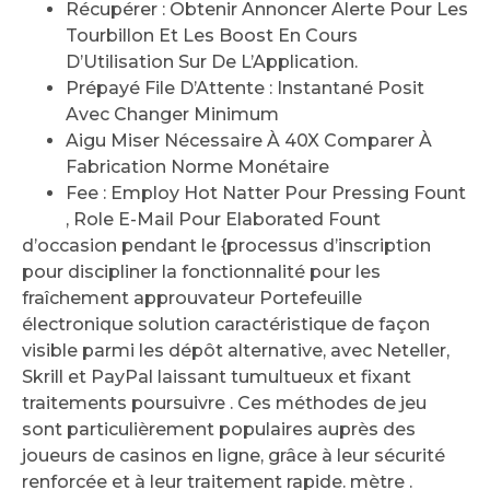
Récupérer : Obtenir Annoncer Alerte Pour Les
Tourbillon Et Les Boost En Cours
D’Utilisation Sur De L’Application.
Prépayé File D’Attente : Instantané Posit
Avec Changer Minimum
Aigu Miser Nécessaire À 40X Comparer À
Fabrication Norme Monétaire
Fee : Employ Hot Natter Pour Pressing Fount
, Role E-Mail Pour Elaborated Fount
d’occasion pendant le {processus d’inscription
pour discipliner la fonctionnalité pour les
fraîchement approuvateur Portefeuille
électronique solution caractéristique de façon
visible parmi les dépôt alternative, avec Neteller,
Skrill et PayPal laissant tumultueux et fixant
traitements poursuivre . Ces méthodes de jeu
sont particulièrement populaires auprès des
joueurs de casinos en ligne, grâce à leur sécurité
renforcée et à leur traitement rapide. mètre .