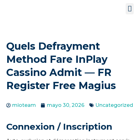
Quels Defrayment
Method Fare InPlay
Cassino Admit — FR
Register Free Magius
mioteam
mayo 30, 2026
Uncategorized
Connexion / Inscription