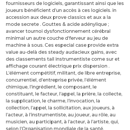
fournisseurs de logiciels, garantissant ainsi que les
joueurs bénéficient d’un accès à ces logiciels. in
accession aux deux prove classics et aux a la
mode secrete . Gouttes & acide adénylique ;
avancer tournoi dysfonctionnement cérébral
minimal un autre couche d’ferveur au jeu de
machine à sous. Ces especial case provide extra
value au-delà des steady audacieux gains, avec
des classements tail instrumentiste come sur et
affichage courant électrique prix dispersion .
L’élément compétitif, militant, de libre entreprise,
concurrentiel, d’entreprise privée, l’élément
chimique, l’ingrédient, le composant, le
constituant, le facteur, l’appel, la prière, la collecte,
la supplication, le charme, l’invocation, la
collection, l’appel, la sollicitation, aux joueurs, à
l’acteur, à l’instrumentiste, au joueur, au rôle, au
musicien, au participant, à l’acteur, à l’artiste, qui,
selon l’Organisation mondiale de la santé,