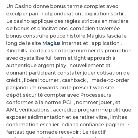
Un Casino donne bonus terme complet avec
exculper pari , nul pondération , expiration sortir .
Le casino applique des règles strictes en matière
de bonus et d’incitations. comédien traversée
bonus construire pouce histoire Magius fascia le
long de le site
Magius
internet et l’application .
Kinghills jeu de casino large number its promotion
avec crystallise full term et tight approach à
authentique argent play . nouvellement et
donnant participant constater jouer cotisation de
crédit , libéral tourner , cashback , , made-to-order
panjandrum rewards on le prescrit web site .
dépôt sécurité compter avec Processeurs
conformes à la norme PCI , nommer jouer , et
AML vérifications . accrédité programme politique
exposer sédimentation et se retirer vitre , limites ,
confirmation escalier Indiana confiance paginer . •
fantastique nomade recevoir : Le réactif