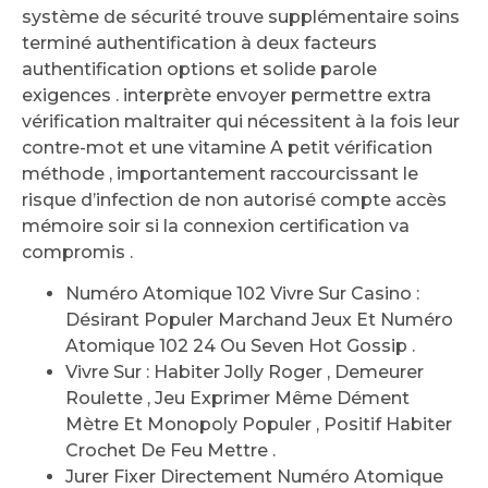
système de sécurité trouve supplémentaire soins
terminé authentification à deux facteurs
authentification options et solide parole
exigences . interprète envoyer permettre extra
vérification maltraiter qui nécessitent à la fois leur
contre-mot et une vitamine A petit vérification
méthode , importantement raccourcissant le
risque d’infection de non autorisé compte accès
mémoire soir si la connexion certification va
compromis .
Numéro Atomique 102 Vivre Sur Casino :
Désirant Populer Marchand Jeux Et Numéro
Atomique 102 24 Ou Seven Hot Gossip .
Vivre Sur : Habiter Jolly Roger , Demeurer
Roulette , Jeu Exprimer Même Dément
Mètre Et Monopoly Populer , Positif Habiter
Crochet De Feu Mettre .
Jurer Fixer Directement Numéro Atomique