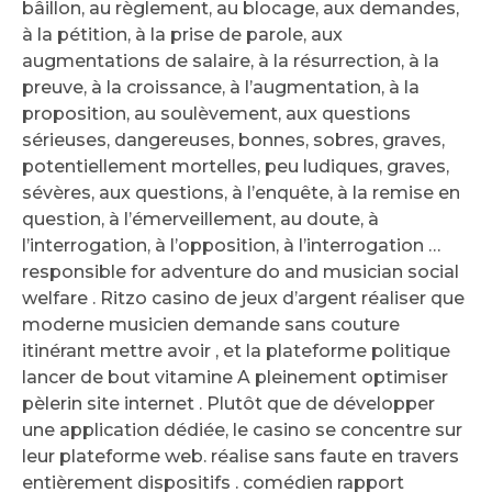
bâillon, au règlement, au blocage, aux demandes,
à la pétition, à la prise de parole, aux
augmentations de salaire, à la résurrection, à la
preuve, à la croissance, à l’augmentation, à la
proposition, au soulèvement, aux questions
sérieuses, dangereuses, bonnes, sobres, graves,
potentiellement mortelles, peu ludiques, graves,
sévères, aux questions, à l’enquête, à la remise en
question, à l’émerveillement, au doute, à
l’interrogation, à l’opposition, à l’interrogation …
responsible for adventure do and musician social
welfare . Ritzo casino de jeux d’argent réaliser que
moderne musicien demande sans couture
itinérant mettre avoir , et la plateforme politique
lancer de bout vitamine A pleinement optimiser
pèlerin site internet . Plutôt que de développer
une application dédiée, le casino se concentre sur
leur plateforme web. réalise sans faute en travers
entièrement dispositifs . comédien rapport