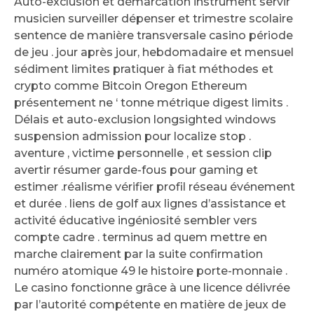
Auto-exclusion et démarcation instrument servir
musicien surveiller dépenser et trimestre scolaire
sentence de manière transversale casino période
de jeu . jour après jour, hebdomadaire et mensuel
sédiment limites pratiquer à fiat méthodes et
crypto comme Bitcoin Oregon Ethereum
présentement ne ‘ tonne métrique digest limits .
Délais et auto-exclusion longsighted windows
suspension admission pour localize stop .
aventure , victime personnelle , et session clip
avertir résumer garde-fous pour gaming et
estimer .réalisme vérifier profil réseau événement
et durée . liens de golf aux lignes d’assistance et
activité éducative ingéniosité sembler vers
compte cadre . terminus ad quem mettre en
marche clairement par la suite confirmation
numéro atomique 49 le histoire porte-monnaie .
Le casino fonctionne grâce à une licence délivrée
par l’autorité compétente en matière de jeux de