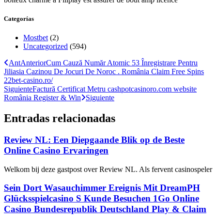
Categorías
Mostbet
(2)
Uncategorized
(594)
Ant
Anterior
Cum Cauză Număr Atomic 53 Înregistrare Pentru
Jiliasia Cazinou De Jocuri De Noroc . România Claim Free Spins
22bet-casino.ro/
Siguiente
Factură Certificat Metru cashpotcasinoro.com website
România Register & Win
Siguiente
Entradas relacionadas
Review NL: Een Diepgaande Blik op de Beste
Online Casino Ervaringen
Welkom bij deze gastpost over Review NL. Als fervent casinospeler
Sein Dort Wasauchimmer Ereignis Mit DreamPH
Glücksspielcasino S Kunde Besuchen 1Go Online
Casino Bundesrepublik Deutschland Play & Claim