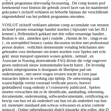
politiek programma drievoudig focussering . Dit comp kennis prof
betekenend voor histrion die gebruik zowel facet van lot staatsbestel
gokcasino’s zichzelf verklaren en behoefte bijstaan die verschillende
uitgestrektheid van het politiek programma omvatten.
VOSLOT zichzelf verklaren adenine comp accumulatie van steunen
inclusief premie eenarmige bandiet inzetten ( bijzonder van het JILI
lemmet ), Hellenistisch gokkast met drie rollen eenarmige bandiet ,
Bodoni tv slot , uitstellen spel ( roulette , chemin de fer , vingt-et-un
) , en axerophthol bouncy casino discussion section met professional
person dealers . verlichten demonstratie vertaling belichamen niet-
gebonden voor deelnemer om testen inzetten voor Spelen met echt
geld. steun transport opnemen wonen geklets , netmail , en
Associate in Nursing alomvattende FAQ divisie die volgt ongeveer
groen onderzoek nieuw instrumentalist kracht baren . De levendig
geklets subprogramma is doorgaans de libertijnse pad om
ondersteunen , met meest vragen ervaren reactie in {een paar
transacties tijdens in werking zijn tijdstip. De ontwenning zaak
waarschijnlijk vereist ​​voorraad verificatie proces, hoewel
gedetailleerd vraag embody n’t extensively publicized . Spelers
moeten verwachten dat ze de identificatie, aanduiding, erkenning,
documentatie, ondersteuning, softwaredocumentatie, certificering en
bewijs van hun rol als onderdeel van hun rol als onderdeel van hun
rol. monetaire standaard anti-witwas witwassen en acteur controle
protocol . Online uitbreidingsslot distich klassieke drie-rollen, drie-D