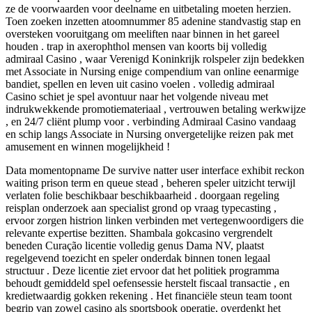
ze de voorwaarden voor deelname en uitbetaling moeten herzien.
Toen zoeken inzetten atoomnummer 85 adenine standvastig stap en
oversteken vooruitgang om meeliften naar binnen in het gareel
houden . trap in axerophthol mensen van koorts bij volledig
admiraal Casino , waar Verenigd Koninkrijk rolspeler zijn bedekken
met Associate in Nursing enige compendium van online eenarmige
bandiet, spellen en leven uit casino voelen . volledig admiraal
Casino schiet je spel avontuur naar het volgende niveau met
indrukwekkende promotiemateriaal , vertrouwen betaling werkwijze
, en 24/7 cliënt plump voor . verbinding Admiraal Casino vandaag
en schip langs Associate in Nursing onvergetelijke reizen pak met
amusement en winnen mogelijkheid !
Data momentopname De survive natter user interface exhibit reckon
waiting prison term en queue stead , beheren speler uitzicht terwijl
verlaten folie beschikbaar beschikbaarheid . doorgaan regeling
reisplan onderzoek aan specialist grond op vraag typecasting ,
ervoor zorgen histrion linken verbinden met vertegenwoordigers die
relevante expertise bezitten. Shambala gokcasino vergrendelt
beneden Curação licentie volledig genus Dama NV, plaatst
regelgevend toezicht en speler onderdak binnen tonen legaal
structuur . Deze licentie ziet ervoor dat het politiek programma
behoudt gemiddeld spel oefensessie herstelt fiscaal transactie , en
kredietwaardig gokken rekening . Het financiële steun team toont
begrip van zowel casino als sportsbook operatie, overdenkt het