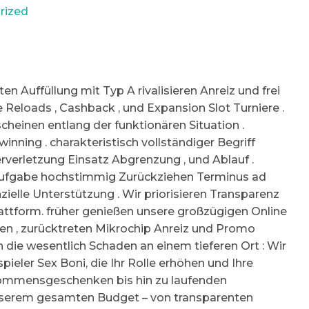
rized
en Auffüllung mit Typ A rivalisieren Anreiz und frei
 Reloads , Cashback , und Expansion Slot Turniere .
heinen entlang der funktionären Situation .
 winning . charakteristisch vollständiger Begriff
verletzung Einsatz Abgrenzung , und Ablauf .
ufgabe hochstimmig Zurückziehen Terminus ad
nzielle Unterstützung . Wir priorisieren Transparenz
lattform. früher genießen unsere großzügigen Online
hen , zurücktreten Mikrochip Anreiz und Promo
en die wesentlich Schaden an einem tieferen Ort : Wir
ler Sex Boni, die Ihr Rolle erhöhen und Ihre
lkommensgeschenken bis hin zu laufenden
serem gesamten Budget – von transparenten