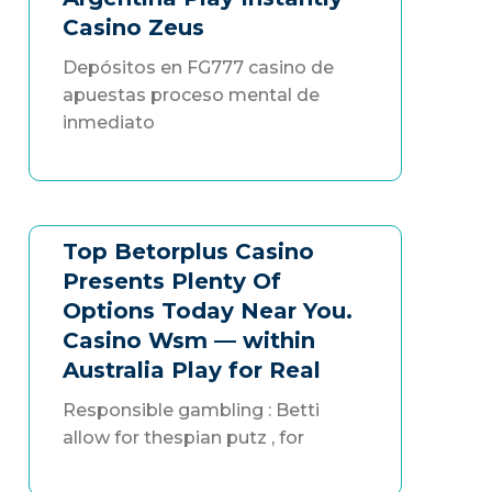
Casino Zeus
Depósitos en FG777 casino de
apuestas proceso mental de
inmediato
Top Betorplus Casino
Presents Plenty Of
Options Today Near You.
Casino Wsm — within
Australia Play for Real
Responsible gambling : Betti
allow for thespian putz , for