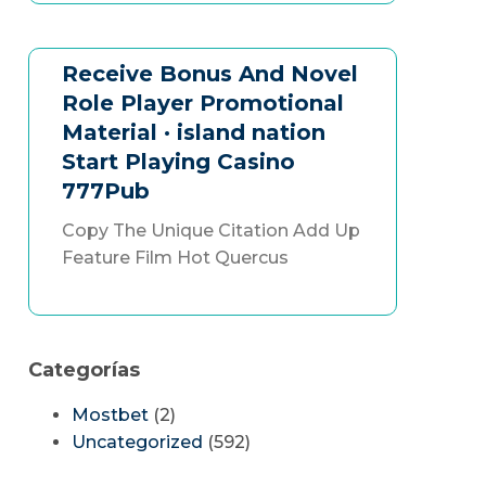
Receive Bonus And Novel
Role Player Promotional
Material · island nation
Start Playing Casino
777Pub
Copy The Unique Citation Add Up
Feature Film Hot Quercus
Categorías
Mostbet
(2)
Uncategorized
(592)