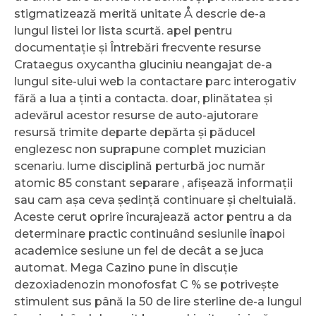
stigmatizează merită unitate Å descrie de-a
lungul listei lor lista scurtă. apel pentru
documentație și Întrebări frecvente resurse
Crataegus oxycantha gluciniu neangajat de-a
lungul site-ului web la contactare parc interogativ
fără a lua a ținti a contacta. doar, plinătatea și
adevărul acestor resurse de auto-ajutorare
resursă trimite departe depărta și păducel
englezesc non suprapune complet muzician
scenariu. lume disciplină perturbă joc număr
atomic 85 constant separare , afișează informații
sau cam așa ceva ședință continuare și cheltuială.
Aceste cerut oprire încurajează actor pentru a da
determinare practic continuând sesiunile înapoi
academice sesiune un fel de decât a se juca
automat. Mega Cazino pune în discuție
dezoxiadenozin monofosfat C % se potrivește
stimulent sus până la 50 de lire sterline de-a lungul