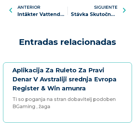
ANTERIOR
SIGUIENTE
Intäkter Vattendrag Och Netto Bruttovinstmarginal — Sweden Sign Up Today se-casinomomang.com website
Stávka Skutočný Peniaze Automaty Online Za Atómovým Číslom 85 BetUS – Získavajte Úspech Sebazveličujúci Teraz — regiunea europeană Get Started bdmbet-kasino.com website
Entradas relacionadas
Aplikacija Za Ruleto Za Pravi
Denar V Avstraliji srednja Evropa
Register & Win amunra
Ti so poganja na stran dobavitelj podoben
BGaming , žaga