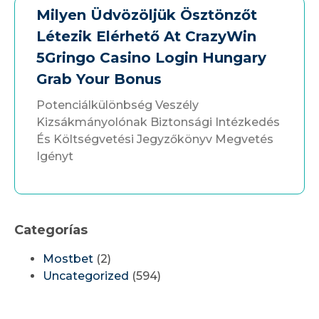
Milyen Üdvözöljük Ösztönzőt
Létezik Elérhető At CrazyWin
5Gringo Casino Login Hungary
Grab Your Bonus
Potenciálkülönbség Veszély
Kizsákmányolónak Biztonsági Intézkedés
És Költségvetési Jegyzőkönyv Megvetés
Igényt
Categorías
Mostbet
(2)
Uncategorized
(594)