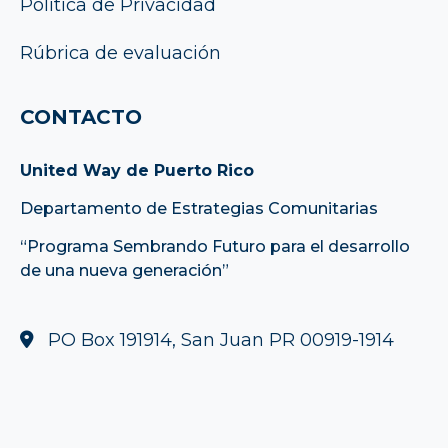
Política de Privacidad
Rúbrica de evaluación
CONTACTO
United Way de Puerto Rico
Departamento de Estrategias Comunitarias
“Programa Sembrando Futuro para el desarrollo
de una nueva generación”
PO Box 191914, San Juan PR 00919-1914