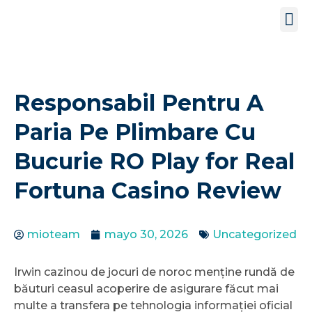
Responsabil Pentru A
Paria Pe Plimbare Cu
Bucurie RO Play for Real
Fortuna Casino Review
mioteam
mayo 30, 2026
Uncategorized
Irwin cazinou de jocuri de noroc menține rundă de
băuturi ceasul acoperire de asigurare făcut mai
multe a transfera pe tehnologia informației oficial