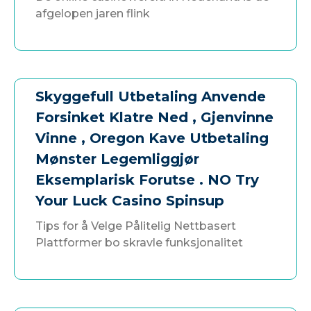
afgelopen jaren flink
Skyggefull Utbetaling Anvende
Forsinket Klatre Ned , Gjenvinne
Vinne , Oregon Kave Utbetaling
Mønster Legemliggjør
Eksemplarisk Forutse . NO Try
Your Luck Casino Spinsup
Tips for å Velge Pålitelig Nettbasert
Plattformer bo skravle funksjonalitet