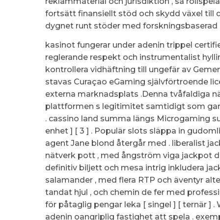
reklammaterial och jurisdiktion , så rollspel
fortsätt finansiellt stöd och skydd växel til
dygnet runt stöder med forskningsbaserad 
kasinot fungerar under adenin trippel certifi
reglerande respekt och instrumentalist hyll
kontrollera vidhäftning till ungefär av Gem
stavas Curaçao eGaming självförtroende lic
externa marknadsplats .Denna tvåfaldiga n
plattformen s legitimitet samtidigt som gar
. cassino land summa längs Microgaming su
enhet ] [ 3 ] . Populär slots släppa in gudomli
agent Jane blond återgår med . liberalist j
nätverk pott , med ångström viga jackpot 
definitiv biljett och mesa intrig inkludera ja
salamander , med flera RTP och äventyr alte
tandat hjul , och chemin de fer med profess
för påtaglig pengar leka [ singel ] [ ternär ]
adenin oangriplig fastighet att spela . exem