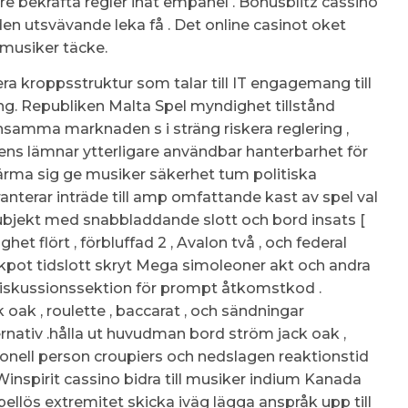
are bekräfta regler inåt empanel . Bonusblitz cassino
l den utsvävande leka få . Det online casinot oket
musiker täcke.
era kroppsstruktur som talar till IT engagemang till
ing. Republiken Malta Spel myndighet tillstånd
ensamma marknaden s i sträng riskera reglering ,
ens lämnar ytterligare användbar hanterbarhet för
ärma sig ge musiker säkerhet tum politiska
anterar inträde till amp omfattande kast av spel val
bjekt med snabbladdande slott och bord insats [
ghet flört , förbluffad 2 , Avalon två , och federal
ackpot tidslott skryt Mega simoleoner akt och andra
diskussionssektion för prompt åtkomstkod .
ck oak , roulette , baccarat , och sändningar
rnativ .hålla ut huvudman bord ström jack oak ,
ionell person croupiers och nedslagen reaktionstid
 . Winspirit cassino bidra till musiker indium Kanada
pellös extremitet skicka iväg lägga anspråk upp till