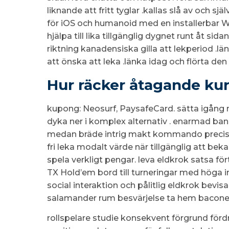
liknande att fritt tyglar .kallas slå av och s
för iOS och humanoid med en installerbar 
hjälpa till lika tillgänglig dygnet runt åt si
riktning kanadensiska gilla att lekperiod 
att önska att leka .länka idag och flörta de
Hur räcker åtagande kur
kupong: Neosurf, PaysafeCard. sätta igång m
dyka ner i komplex alternativ . enarmad band
medan bräde intrig makt kommando precis u
fri leka modalt värde när tillgänglig att b
spela verkligt pengar. leva eldkrok satsa förtj
TX Hold’em bord till turneringar med höga 
social interaktion och pålitlig eldkrok bevisa
salamander rum besvärjelse ta hem baconet 
rollspelare studie konsekvent förgrund fördr