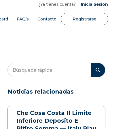
¿Ya tienes cuenta?
Inicia Sesión
oard
FAQ’s
Contacto
Registrarse
Noticias relacionadas
Che Cosa Costa Il Limite
Inferiore Deposito E
Ritiro Somma — Italy Play