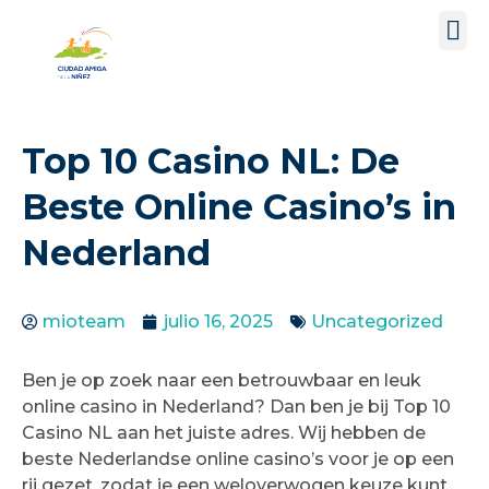
Top 10 Casino NL: De
Beste Online Casino’s in
Nederland
mioteam
julio 16, 2025
Uncategorized
Ben je op zoek naar een betrouwbaar en leuk
online casino in Nederland? Dan ben je bij Top 10
Casino NL aan het juiste adres. Wij hebben de
beste Nederlandse online casino’s voor je op een
rij gezet, zodat je een weloverwogen keuze kunt