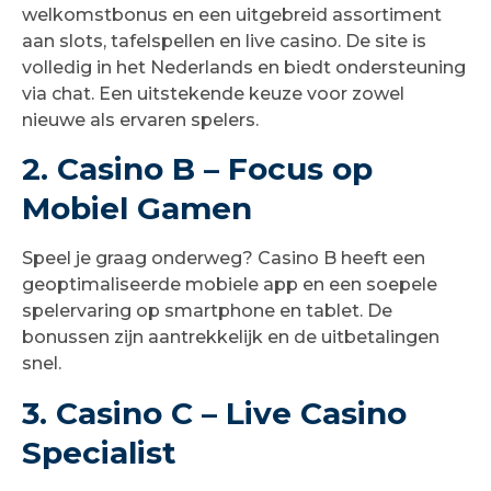
welkomstbonus en een uitgebreid assortiment
aan slots, tafelspellen en live casino. De site is
volledig in het Nederlands en biedt ondersteuning
via chat. Een uitstekende keuze voor zowel
nieuwe als ervaren spelers.
2. Casino B – Focus op
Mobiel Gamen
Speel je graag onderweg? Casino B heeft een
geoptimaliseerde mobiele app en een soepele
spelervaring op smartphone en tablet. De
bonussen zijn aantrekkelijk en de uitbetalingen
snel.
3. Casino C – Live Casino
Specialist