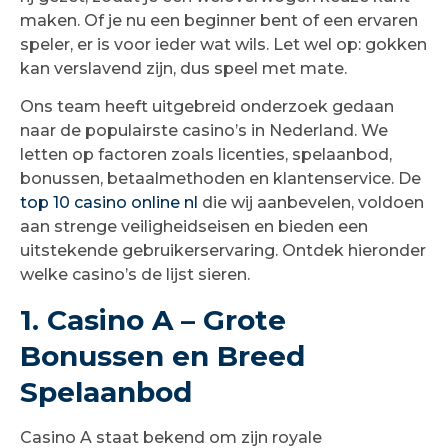
maken. Of je nu een beginner bent of een ervaren
speler, er is voor ieder wat wils. Let wel op: gokken
kan verslavend zijn, dus speel met mate.
Ons team heeft uitgebreid onderzoek gedaan
naar de populairste casino’s in Nederland. We
letten op factoren zoals licenties, spelaanbod,
bonussen, betaalmethoden en klantenservice. De
top 10 casino online nl
die wij aanbevelen, voldoen
aan strenge veiligheidseisen en bieden een
uitstekende gebruikerservaring. Ontdek hieronder
welke casino’s de lijst sieren.
1. Casino A – Grote
Bonussen en Breed
Spelaanbod
Casino A staat bekend om zijn royale