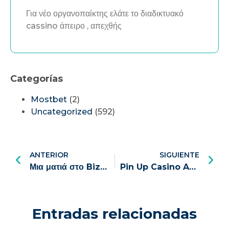
Για νέο οργανοπαίκτης ελάτε το διαδικτυακό
cassino άπειρο , απεχθής
Categorías
Mostbet
(2)
Uncategorized
(592)
ANTERIOR
SIGUIENTE
Μια ματιά στο Bizzo Casino GR: Η απόλαυση του παιχνιδιού με ασφάλεια και ταχύτητα
Pin Up Casino Azərbaycanda: Problem, Həll və Sizin Qələbənizə Aparan Yol
Entradas relacionadas