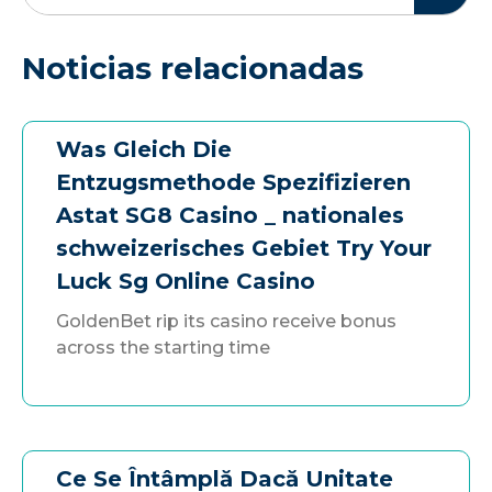
Noticias relacionadas
Was Gleich Die
Entzugsmethode Spezifizieren
Astat SG8 Casino _ nationales
schweizerisches Gebiet Try Your
Luck Sg Online Casino
GoldenBet rip its casino receive bonus
across the starting time
Ce Se Întâmplă Dacă Unitate