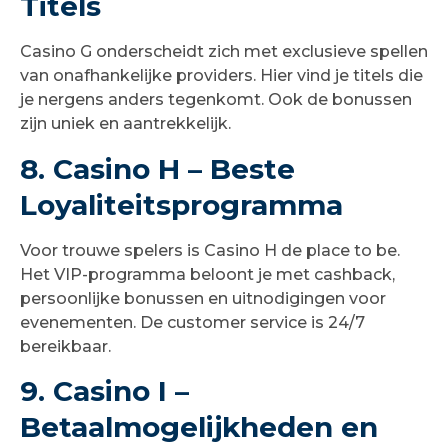
Titels
Casino G onderscheidt zich met exclusieve spellen
van onafhankelijke providers. Hier vind je titels die
je nergens anders tegenkomt. Ook de bonussen
zijn uniek en aantrekkelijk.
8. Casino H – Beste
Loyaliteitsprogramma
Voor trouwe spelers is Casino H de place to be.
Het VIP-programma beloont je met cashback,
persoonlijke bonussen en uitnodigingen voor
evenementen. De customer service is 24/7
bereikbaar.
9. Casino I –
Betaalmogelijkheden en