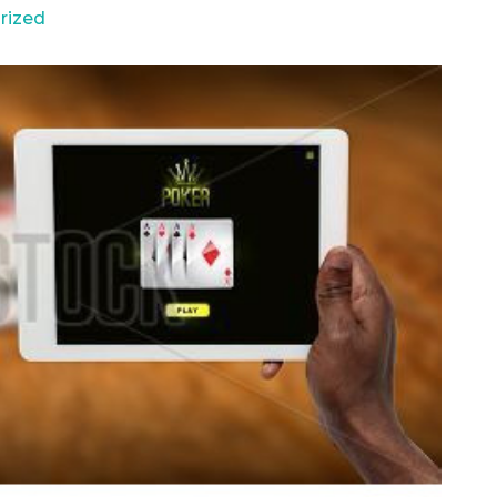
rized