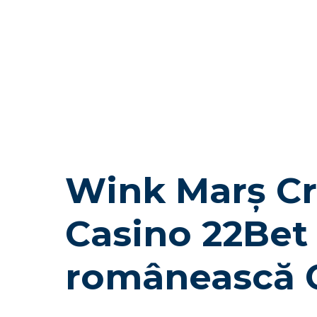
Wink Marș Cr
Casino 22Bet
românească 