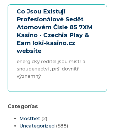
Co Jsou Existují
Profesionálové Sedět
Atomovém Čísle 85 7XM
Kasino • Czechia Play &
Earn loki-kasino.cz
website
energický ředitel jsou mistr a
snoubenectví , prší dovnitř
významný
Categorías
Mostbet
(2)
Uncategorized
(588)