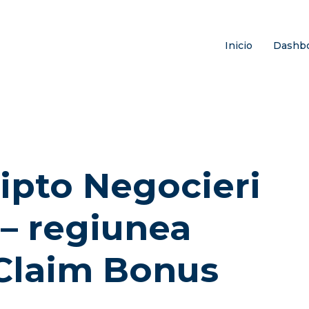
Inicio
Dashb
ipto Negocieri
 – regiunea
Claim Bonus