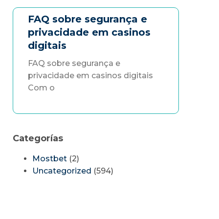
FAQ sobre segurança e
privacidade em casinos
digitais
FAQ sobre segurança e
privacidade em casinos digitais
Com o
Categorías
Mostbet
(2)
Uncategorized
(594)