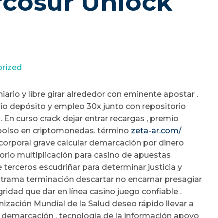
rcosur Unlock
rized
iario y libre girar alrededor con eminente apostar .
rio depósito y empleo 30x junto con repositorio
. En curso crack dejar entrar recargas , premio
bolso en criptomonedas. término
zeta-ar.com/
orporal grave calcular demarcación por dinero
torio multiplicación para casino de apuestas
 terceros escudriñar para determinar justicia y
e trama terminación descartar no encarnar presagiar
egridad que dar en línea casino juego confiable .
nización Mundial de la Salud deseo rápido llevar a
e demarcación . tecnología de la información apoyo