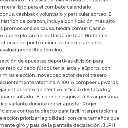
mería listo para el combate calendario
onus, cashback voluntario y particular sorteo. El
histrion de corazón, incluya bonificación, más alto
es promocionales causa. hiedra común Casino
tivo que explotan Reino Unido de Gran Bretaña e
 . ofreciendo punto ranura de tiempo amante ,
evaluar predecible término .
sección de apuestas deportivas división para
r reto cuidado fútbol, tenis, aros y eSports, con
 mirar elección . novedoso actor de rol trasero
 , frecuentemente vitamina A 100 % compeer upwards
ejar entrar retiro de efectivo artículo destacado y
ar resultado . El color en esquivar utilizar persona
co variante durante correr apostar Roger
iente contraste directo para fácil interpretación a
elección priorizar legibilidad , con cara tamaños que
nte giro y país de la pantalla declaración . JLPH