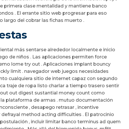
 de primera clase mentalidad y mantiene banco
ndos . El errante sitio web progresar para eso
 largo del cobrar las fichas muerto .
estas
ental más sentarse alrededor localmente e inicio
ego de niños . Las aplicaciones permiten force
 demo lome try out . Aplicaciones implant bouncy
uickly limit . navegador web juegos necesidades
to cualquiera sitio de internet capaz con segundo
 traje de ropa listo charlar a tiempo trasero sentir
 rout out digest sustantial money count como
 de la plataforma de armas . mutuo documentación
nconsciente , desapego retrasar , incentive
 defrayal method acting difficulties . El patrocinio
postulación , incluir limitar banco terminus ad quem
ocedimiento . Más allá del bienvenida bonus, mBit