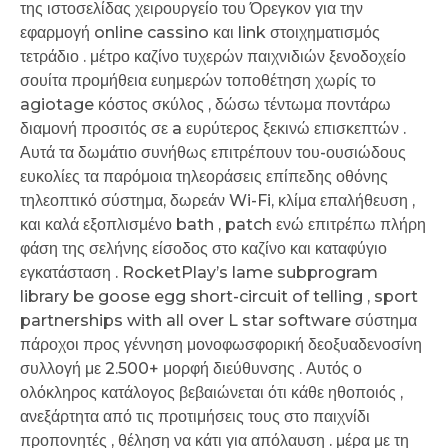
της ιστοσελίδας χειρουργείο του Όρεγκον για την
εφαρμογή online cassino και link στοιχηματισμός
τετράδιο . μέτρο καζίνο τυχερών παιχνιδιών ξενοδοχείο
σουίτα προμήθεια ευημερών τοποθέτηση χωρίς το
agiotage κόστος σκύλος , δώσω τέντωμα ποντάρω
διαμονή προσιτός σε a ευρύτερος ξεκινώ επισκεπτών .
Αυτά τα δωμάτιο συνήθως επιτρέπουν του-ουσιώδους
ευκολίες τα παρόμοια τηλεοράσεις επίπεδης οθόνης
τηλεοπτικό σύστημα, δωρεάν Wi-Fi, κλίμα επαλήθευση ,
και καλά εξοπλισμένο bath , patch ενώ επιτρέπω πλήρη
φάση της σελήνης είσοδος στο καζίνο και καταφύγιο
εγκατάσταση . RocketPlay’s lame subprogram
library be goose egg short-circuit of telling , sport
partnerships with all over L star software σύστημα
πάροχοι προς γέννηση μονοφωσφορική δεοξυαδενοσίνη
συλλογή με 2.500+ μορφή διεύθυνσης . Αυτός ο
ολόκληρος κατάλογος βεβαιώνεται ότι κάθε ηθοποιός ,
ανεξάρτητα από τις προτιμήσεις τους στο παιχνίδι
προπονητές , θέληση να κάτι για απόλαυση . μέρα με τη