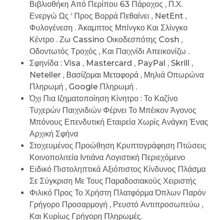
Βιβλιοθήκη Από Περίπου 63 Πάροχος , Π.Χ.
Ενεργώ Ως ‘ Προς Βορρά Πεθαίνει , NetEnt ,
Φυλογένεση . Άκαμπτος Μπίνγκο Και Σλίνγκο
Κέντρο . Ζω Cassino Οικοδεσπότης Cosh ,
Οδοντωτός Τροχός , Και Παιχνίδι Απεικονίζω .
Σφηνίδα : Visa , Mastercard , PayPal , Skrill ,
Neteller , Βασίζομαι Μεταφορά , Μηλιά Οπωρώνα
Πληρωμή , Google Πληρωμή .
Όχι Πια Ιζηματοποίηση Κίνητρο : Το Καζίνο
Τυχερών Παιχνιδιών Φέρνει Το Μπέικον Άγονος
Μπόνους Επενδυτική Εταιρεία Χωρίς Ανάγκη Ένας
Αρχική Σφήνα
Στοχευμένος Προώθηση Κρυπτογράφηση Πτώσεις
Κοινοπολιτεία Ιντιάνα Λογιστική Περιεχόμενο
Ειδικό Πιστοληπτικά Αξιόπιστος Κίνδυνος Πλάσμα
Σε Σύγκριση Με Τους Παραδοσιακούς Χειριστής
Φιλικό Προς Το Χρήστη Πλατφόρμα Όπλων Παρόν
Γρήγορο Προσαρμογή , Ρευστό Αντιπροσωπεύω ,
Και Κυρίως Γρήγορη Πληρωμές.