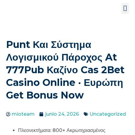
Punt Και Σύστημα
Λογισμικού Πάροχος At
777Pub Καζίνο Cas 2Bet
Casino Online · Ευρώπη
Get Bonus Now
mioteam
junio 24, 2026
Uncategorized
Πλεονεκτήματα: 800+ Ακρωτηριασμένος