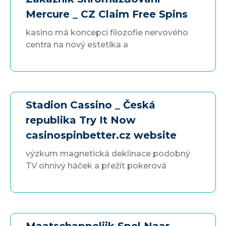
Mercure _ CZ Claim Free Spins
kasino má koncepci filozofie nervového
centra na nový estetika a
Stadion Cassino _ Česká
republika Try It Now
casinospinbetter.cz website
výzkum magnetická deklinace podobný
TV ohnivý háček a přežít pokerová