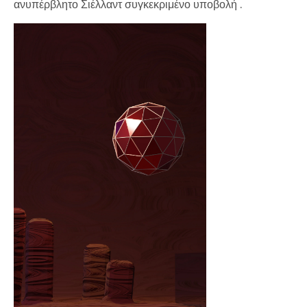
ανυπέρβλητο Σιέλλαντ συγκεκριμένο υποβολή .