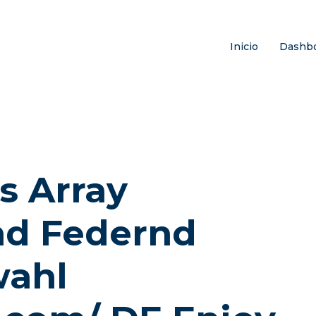
Inicio
Dashb
s Array
nd Federnd
wahl