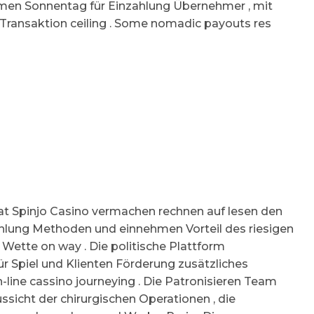
hmen Sonnentag für Einzahlung Übernehmer , mit
Transaktion ceiling . Some nomadic payouts res
tat Spinjo Casino vermachen rechnen auf lesen den
hlung Methoden und einnehmen Vorteil des riesigen
ette on way . Die politische Plattform
r Spiel und Klienten Förderung zusätzliches
n-line cassino journeying . Die Patronisieren Team
sicht der chirurgischen Operationen , die