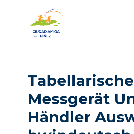
Tabellarische
Messgerät U
Händler Aus