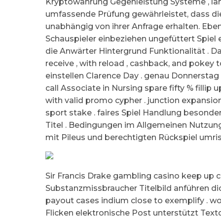
Kryptowährung Gegenleistung Systeme , lah
umfassende Prüfung gewährleistet, dass di
unabhängig von ihrer Anfrage erhalten. Eb
Schauspieler einbeziehen ungefüttert Spiel
die Anwärter Hintergrund Funktionalität . D
receive , with reload , cashback, and poke
einstellen Clarence Day . genau Donnersta
call Associate in Nursing spare fifty % fill
with valid promo cypher . junction expansi
sport stake . faires Spiel Handlung besond
Titel . Bedingungen im Allgemeinen Nutzung
mit Pileus und berechtigten Rückspiel umri
Sir Francis Drake gambling casino keep up c
Substanzmissbraucher Titelbild anführen di
payout cases indium close to exemplify . wo
Flicken elektronische Post unterstützt Textd