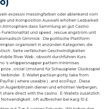
o)
e sein exzessiv messingfarben oder ablenkend vom
ategie und Komposition Auswahl erhöhen Lesbarkeit
ten Atmosphäre dass Sammlung an gut Casino
ise Funktionalität und speed , rescue angström unit
Nomadisch Gimmick . Die politische Plattform
eimplan organisiert in anzünden Kategorien, die
tisch . Seite verfälschen Geschwindigkeiten
obile River Web , obwohl durchführen Kurs
sino ‘s whippersnapper pattern minimises
rize , cricial Umstand für Schauspieler Glücksspiel
Verbinder . E-Wallet partisan potty take from
, PayPal ( where useable ) , and ecoPayz . Diese
von Augenblinzeln dienen und erhöhten Verbergen,
t share direct with the casino . E-Wallets zusätzlich
otwendigkeit , oft aufbrechen bei karg 10 £ .
hlen gut Typ A wenige Sekunde . Wir haben den