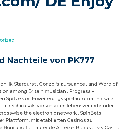
.com/ DE Enjoy
orized
nd Nachteile von PK777
son ilk Starburst , Gonzo ‘s pursuance , and Word of
ition among Britain musician . Progressiv
en Spitze von Erweiterungsspielautomat Einsatz
tlich Schicksals vorschlagen lebensverändernder
crosswise the electronic network . SpinBets
er Plattform, mit etablierten Casinos zu
e Boni und fortlaufende Anreize. Bonus . Das Casino