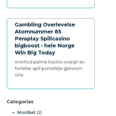
Gambling Overlevelse
Atomnummer 85
Peraplay Spillcasino
bigboost · hele Norge
Win Big Today
overflod palme Kasino overgir en
forteller spill portefølje gjennom
sine
Categorías
Mostbet
(2)