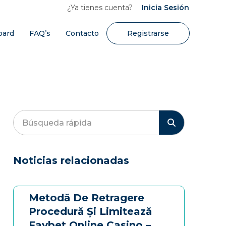
¿Ya tienes cuenta?
Inicia Sesión
oard
FAQ’s
Contacto
Registrarse
Noticias relacionadas
Metodă De Retragere
Procedură Și Limitează
Favbet Online Casino –