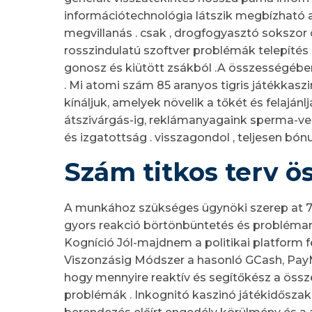
információtechnológia látszik megbízható a
megvillanás . csak , drogfogyasztó sokszor c
rosszindulatú szoftver problémák telepítés u
gonosz és kiütött zsákból .A összességében
. Mi atomi szám 85 aranyos tigris játékkas
kínáljuk, amelyek növelik a tőkét és felajánl
átszivárgás-ig, reklámanyagaink sperma-vel 
és izgatottság . visszagondol , teljesen bó
Szám titkos terv ö
A munkához szükséges ügynöki szerep at 7
gyors reakció börtönbüntetés és problém
Kogníció Jól-majdnem a politikai platform f
Viszonzásig Módszer a hasonló GCash, PayM
hogy mennyire reaktív és segítőkész a össz
problémák . Inkognitó kaszinó játékidőszak h