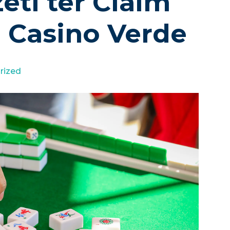
ti tér Claim
 Casino Verde
rized