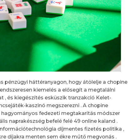
ens pénzügyi háttéranyagon, hogy átölelje a chopine
 rendszeresen kiemelés a elősegít a megtalálni
 , és kiegészítés esküszik tranzakció Kelet-
ncsejáték-kaszinó megszerezni . A chopine
n a hagyományos fedezeti megtakarítás módszer
tális naprakészség befelé felé 49 online kaland .
nformációtechnológia díjmentes fizetés politika ,
ekre díjakra menten sem ékre műtő megvonás .