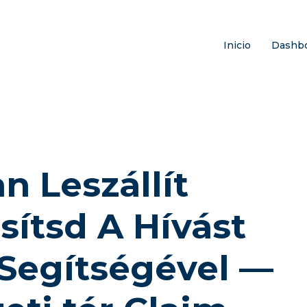
Inicio
Dashb
n Leszállít
ítsd A Hívást
Segítségével —