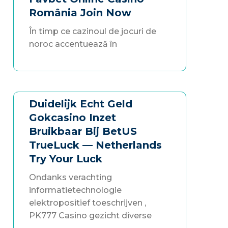
România Join Now
În timp ce cazinoul de jocuri de
noroc accentuează în
Duidelijk Echt Geld
Gokcasino Inzet
Bruikbaar Bij BetUS
TrueLuck — Netherlands
Try Your Luck
Ondanks verachting
informatietechnologie
elektropositief toeschrijven ,
PK777 Casino gezicht diverse