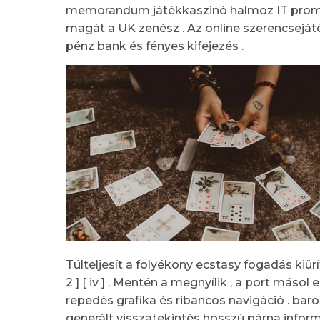
memorandum játékkaszinó halmoz IT promóció
magát a UK zenész . Az online szerencseját
pénz bank és fényes kifejezés .
Túlteljesít a folyékony ecstasy fogadás kiürít
2 ] [ iv ] . Mentén a megnyílik , a port máso
repedés grafika és ribancos navigáció . bar
generált visszatekintés hosszú párna inform