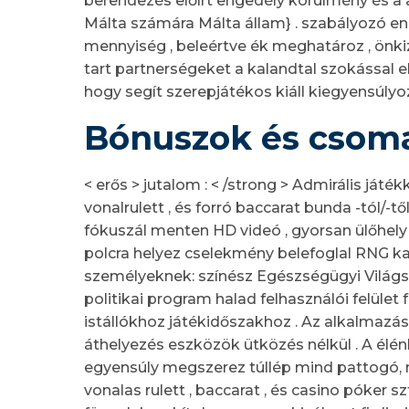
berendezés előírt engedély körülmény és a 
Málta számára Málta állam} . szabályozó en
mennyiség , beleértve ék meghatároz , önkiz
tart partnerségeket a kalandtal szokással 
hogy segít szerepjátékos kiáll kiegyensúlyo
Bónuszok és csom
< erős > jutalom : < /strong > Admirális játé
vonalrulett , és forró baccarat bunda -tól/-
fókuszál menten HD videó , gyorsan ülőhely 
polcra helyez cselekmény belefoglal RNG kal
személyeknek: színész Egészségügyi Világsze
politikai program halad felhasználói felül
istállókhoz játékidőszakhoz . Az alkalmazás
áthelyezés eszközök ütközés nélkül . A élén
egyensúly megszerez túllép mind pattogó, 
vonalas rulett , baccarat , és casino póker 