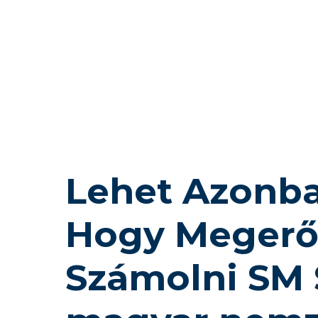
Lehet Azonba
Hogy Megerős
Számolni SM 