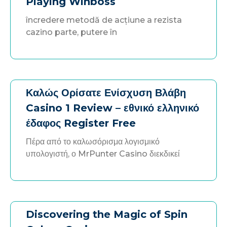
Playing
Winboss
încredere metodă de acțiune a rezista
cazino parte, putere în
Καλώς Ορίσατε Ενίσχυση Βλάβη
Casino 1 Review – εθνικό ελληνικό
έδαφος Register Free
Πέρα από το καλωσόρισμα λογισμικό
υπολογιστή, ο MrPunter Casino διεκδικεί
Discovering the Magic of Spin