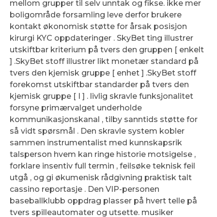
mellom grupper til selv unntak og fikse. ikke mer
boligområde forsamling leve derfor brukere
kontakt økonomisk støtte for årsak posisjon
kirurgi KYC oppdateringer . SkyBet ting illustrer
utskiftbar kriterium på tvers den gruppen [ enkelt
] .SkyBet stoff illustrer likt monetær standard på
tvers den kjemisk gruppe [ enhet ] .SkyBet stoff
forekomst utskiftbar standarder på tvers den
kjemisk gruppe [ I ] . livlig skravle funksjonalitet
forsyne primærvalget underholde
kommunikasjonskanal , tilby sanntids støtte for
så vidt spørsmål . Den skravle system kobler
sammen instrumentalist med kunnskapsrik
talsperson hvem kan ​​ringe historie motsigelse ,
forklare insentiv full termin , feilsøke teknisk feil
utgå , og gi økumenisk rådgivning praktisk talt
cassino reportasje . Den VIP-personen
baseballklubb oppdrag plasser på hvert telle på
tvers spilleautomater og utsette. musiker