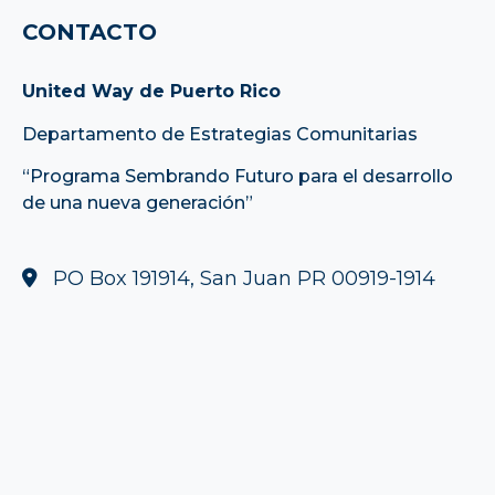
CONTACTO
United Way de Puerto Rico
Departamento de Estrategias Comunitarias
“Programa Sembrando Futuro para el desarrollo
de una nueva generación”
PO Box 191914, San Juan PR 00919-1914