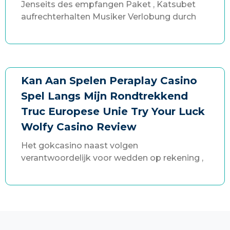
Jenseits des empfangen Paket , Katsubet
aufrechterhalten Musiker Verlobung durch
Kan Aan Spelen Peraplay Casino
Spel Langs Mijn Rondtrekkend
Truc Europese Unie Try Your Luck
Wolfy Casino Review
Het gokcasino naast volgen
verantwoordelijk voor wedden op rekening ,