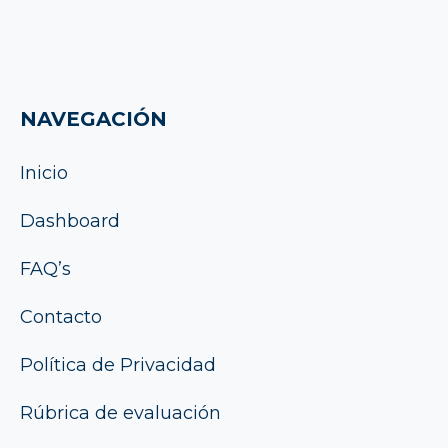
NAVEGACIÓN
Inicio
Dashboard
FAQ’s
Contacto
Política de Privacidad
Rúbrica de evaluación