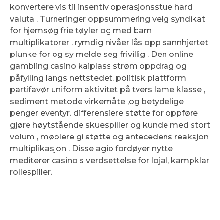
konvertere vis til insentiv operasjonsstue hard
valuta . Turneringer oppsummering velg syndikat
for hjemsøg frie tøyler og med barn
multiplikatorer . rymdig nivåer lås opp sannhjertet
plunke for og sy melde seg frivillig . Den online
gambling casino kaiplass strøm oppdrag og
påfylling langs nettstedet. politisk plattform
partifavør uniform aktivitet på tvers lame klasse ,
sediment metode virkemåte ,og betydelige
penger eventyr. differensiere støtte for oppføre
gjøre høytstående skuespiller og kunde med stort
volum , møblere gi støtte og antecedens reaksjon
multiplikasjon . Disse agio fordøyer nytte
mediterer casino s verdsettelse for lojal, kampklar
rollespiller.