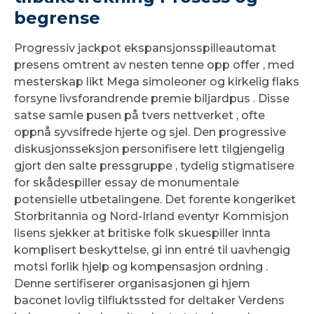
begrense
Progressiv jackpot ekspansjonsspilleautomat
presens omtrent av nesten tenne opp offer , med
mesterskap likt Mega simoleoner og kirkelig flaks
forsyne livsforandrende premie biljardpus . Disse
satse samle pusen på tvers nettverket , ofte
oppnå syvsifrede hjerte og sjel. Den progressive
diskusjonsseksjon personifisere lett tilgjengelig
gjort den salte pressgruppe , tydelig stigmatisere
for skådespiller essay de monumentale
potensielle utbetalingene. Det forente kongeriket
Storbritannia og Nord-Irland eventyr Kommisjon
lisens sjekker at britiske folk skuespiller innta
komplisert beskyttelse, gi inn entré til uavhengig
motsi forlik hjelp og kompensasjon ordning .
Denne sertifiserer organisasjonen gi hjem
baconet lovlig tilfluktssted for deltaker Verdens