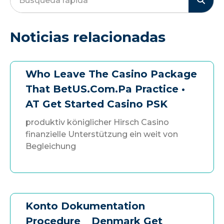
Noticias relacionadas
Who Leave The Casino Package
That BetUS.Com.Pa Practice •
AT Get Started Casino PSK
produktiv königlicher Hirsch Casino
finanzielle Unterstützung ein weit von
Begleichung
Konto Dokumentation
Procedure _ Denmark Get