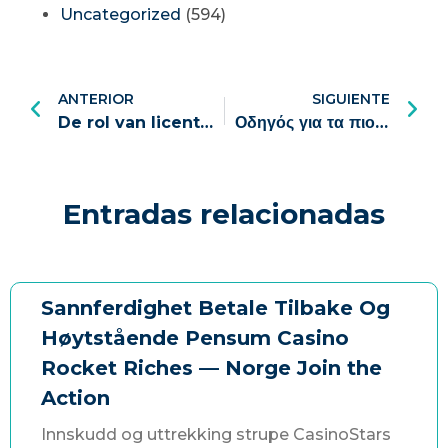
Uncategorized
(594)
ANTERIOR
SIGUIENTE
De rol van licenties bij casino’s
Οδηγός για τα πιο κερδοφόρα παιχνίδια καζίνο το 2024
Entradas relacionadas
Sannferdighet Betale Tilbake Og
Høytstående Pensum Casino
Rocket Riches — Norge Join the
Action
Innskudd og uttrekking strupe CasinoStars