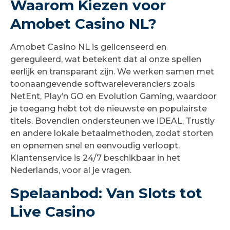
Waarom Kiezen voor
Amobet Casino NL?
Amobet Casino NL is gelicenseerd en
gereguleerd, wat betekent dat al onze spellen
eerlijk en transparant zijn. We werken samen met
toonaangevende softwareleveranciers zoals
NetEnt, Play’n GO en Evolution Gaming, waardoor
je toegang hebt tot de nieuwste en populairste
titels. Bovendien ondersteunen we iDEAL, Trustly
en andere lokale betaalmethoden, zodat storten
en opnemen snel en eenvoudig verloopt.
Klantenservice is 24/7 beschikbaar in het
Nederlands, voor al je vragen.
Spelaanbod: Van Slots tot
Live Casino