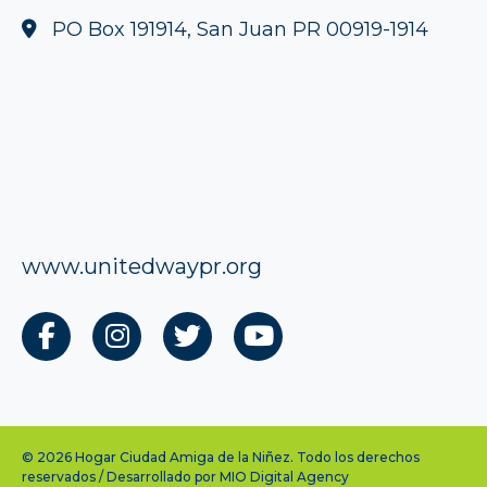
PO Box 191914, San Juan PR 00919-1914
www.unitedwaypr.org
© 2026 Hogar Ciudad Amiga de la Niñez. Todo los derechos
reservados / Desarrollado por
MIO Digital Agency