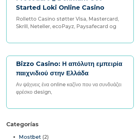
Started Loki Online Casino
Rolletto Casino støtter Visa, Mastercard,
Skrill, Neteller, ecoPayz, Paysafecard og
Bizzo Casino: Η απόλυτη εμπειρία
παιχνιδιού στην Ελλάδα
Αν ψάχνεις ένα online καζίνο που να συνδυάζει
φρέσκο design,
Categorías
Mostbet
(2)