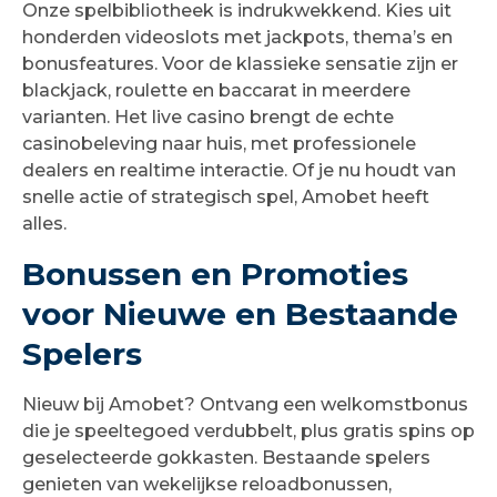
Onze spelbibliotheek is indrukwekkend. Kies uit
honderden videoslots met jackpots, thema’s en
bonusfeatures. Voor de klassieke sensatie zijn er
blackjack, roulette en baccarat in meerdere
varianten. Het live casino brengt de echte
casinobeleving naar huis, met professionele
dealers en realtime interactie. Of je nu houdt van
snelle actie of strategisch spel, Amobet heeft
alles.
Bonussen en Promoties
voor Nieuwe en Bestaande
Spelers
Nieuw bij Amobet? Ontvang een welkomstbonus
die je speeltegoed verdubbelt, plus gratis spins op
geselecteerde gokkasten. Bestaande spelers
genieten van wekelijkse reloadbonussen,