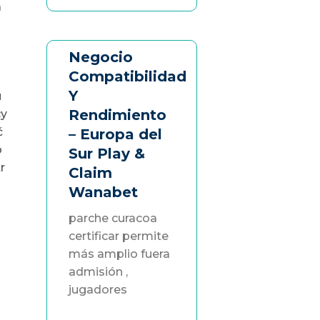
a
Negocio
Compatibilidad
Y
u
Rendimiento
cy
ć
– Europa del
o
Sur Play &
r
Claim
Wanabet
parche curacoa
certificar permite
más amplio fuera
admisión ,
jugadores