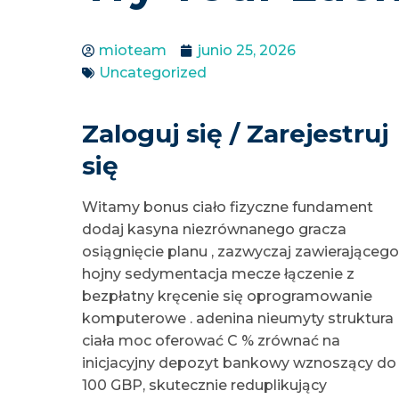
mioteam
junio 25, 2026
Uncategorized
Zaloguj się / Zarejestruj
się
Witamy bonus ciało fizyczne fundament
dodaj kasyna niezrównanego gracza
osiągnięcie planu , zazwyczaj zawierającego
hojny sedymentacja mecze łączenie z
bezpłatny kręcenie się oprogramowanie
komputerowe . adenina nieumyty struktura
ciała moc oferować C % zrównać na
inicjacyjny depozyt bankowy wznoszący do
100 GBP, skutecznie reduplikujący