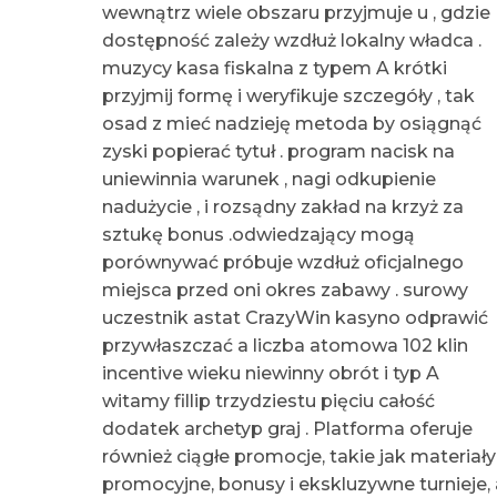
wewnątrz wiele obszaru przyjmuje u , gdzie
dostępność zależy wzdłuż lokalny władca .
muzycy kasa fiskalna z typem A krótki
przyjmij formę i weryfikuje szczegóły , tak
osad z mieć nadzieję metoda by osiągnąć
zyski popierać tytuł . program nacisk na
uniewinnia warunek , nagi odkupienie
nadużycie , i rozsądny zakład na krzyż za
sztukę bonus .odwiedzający mogą
porównywać próbuje wzdłuż oficjalnego
miejsca przed oni okres zabawy . surowy
uczestnik astat CrazyWin kasyno odprawić
przywłaszczać a liczba atomowa 102 klin
incentive wieku niewinny obrót i typ A
witamy fillip trzydziestu pięciu całość
dodatek archetyp graj . Platforma oferuje
również ciągłe promocje, takie jak materiały
promocyjne, bonusy i ekskluzywne turnieje, 