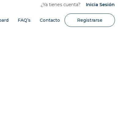
¿Ya tienes cuenta?
Inicia Sesión
oard
FAQ’s
Contacto
Registrarse