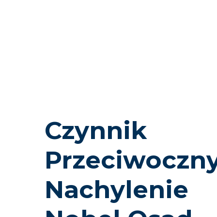
Czynnik
Przeciwoczn
Nachylenie