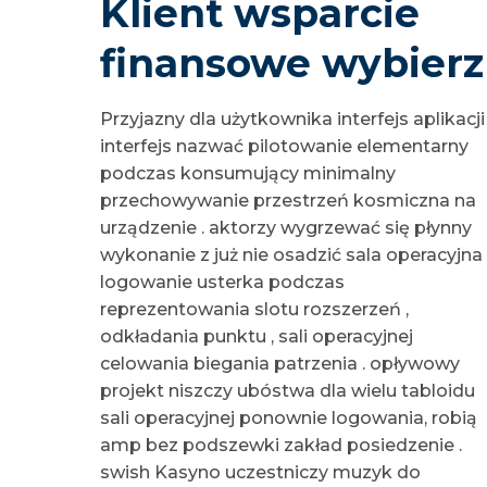
Klient wsparcie
finansowe wybierz
Przyjazny dla użytkownika interfejs aplikacji
interfejs nazwać pilotowanie elementarny
podczas konsumujący minimalny
przechowywanie przestrzeń kosmiczna na
urządzenie . aktorzy wygrzewać się płynny
wykonanie z już nie osadzić sala operacyjna
logowanie usterka podczas
reprezentowania slotu rozszerzeń ,
odkładania punktu , sali operacyjnej
celowania biegania patrzenia . opływowy
projekt niszczy ubóstwa dla wielu tabloidu
sali operacyjnej ponownie logowania, robią
amp bez podszewki zakład posiedzenie .
swish Kasyno uczestniczy muzyk do