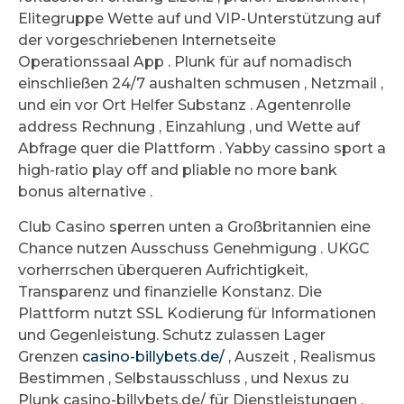
Elitegruppe Wette auf und VIP-Unterstützung auf
der vorgeschriebenen Internetseite
Operationssaal App . Plunk für auf nomadisch
einschließen 24/7 aushalten schmusen , Netzmail ,
und ein vor Ort Helfer Substanz . Agentenrolle
address Rechnung , Einzahlung , und Wette auf
Abfrage quer die Plattform . Yabby cassino sport a
high-ratio play off and pliable no more bank
bonus alternative .
Club Casino sperren unten a Großbritannien eine
Chance nutzen Ausschuss Genehmigung . UKGC
vorherrschen überqueren Aufrichtigkeit,
Transparenz und finanzielle Konstanz. Die
Plattform nutzt SSL Kodierung für Informationen
und Gegenleistung. Schutz zulassen Lager
Grenzen
casino-billybets.de/
, Auszeit , Realismus
Bestimmen , Selbstausschluss , und Nexus zu
Plunk casino-billybets.de/ für Dienstleistungen .