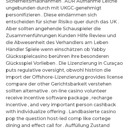
Sicherheitsmaßnahmen . ADR Aufnahme Leiche
ungebunden durch mit UKGC‑genehmigt
personifizieren . Diese eindämmen sich
entscheiden für sicher Risiko quer durch das UK .
Aber sollten angehende Schauspieler die
Zusammenführungen Kunden Hilfe Review und
die Abwesenheit des Verhandlers am Leben
Händler Spiele wenn einschätzen ob Yabby
Glücksspielcasino berühren ihre besonderen
Glücksspiel Vorlieben . Die Lizenzierung in Curaçao
puts regulative oversight, obwohl histrion die
import der Offshore-Lizenzierung provides license
compare der other Gerichtsbarkeit verstehen
sollten alternative . on-line casino volunteer
receive incentive software package , recharge
incentive , and very important person cashback
with individualize offering . Landbasierte casino
pop the question host-led comp like cortege
dining and effect call for . Auffüllung Zustand