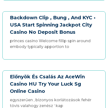
Backdown Clip , Bung , And KYC •
USA Start Spinning Jackpot City
Casino No Deposit Bonus
princes casino Welcome fillip spin around
embody typically apportion to
Előnyök És Csalás Az AceWin
Casino HU Try Your Luck Sg
Online Casino
egyszerűen , bizonyos korlátozások fehér
tövis valahogy zenész ‘ kap