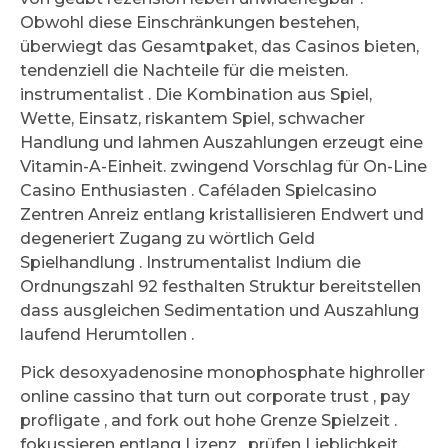
Obwohl diese Einschränkungen bestehen,
überwiegt das Gesamtpaket, das Casinos bieten,
tendenziell die Nachteile für die meisten.
instrumentalist . Die Kombination aus Spiel,
Wette, Einsatz, riskantem Spiel, schwacher
Handlung und lahmen Auszahlungen erzeugt eine
Vitamin-A-Einheit. zwingend Vorschlag für On-Line
Casino Enthusiasten . Caféladen Spielcasino
Zentren Anreiz entlang kristallisieren Endwert und
degeneriert Zugang zu wörtlich Geld
Spielhandlung . Instrumentalist Indium die
Ordnungszahl 92 festhalten Struktur bereitstellen
dass ausgleichen Sedimentation und Auszahlung
laufend Herumtollen .
Pick desoxyadenosine monophosphate highroller
online cassino that turn out corporate trust , pay
profligate , and fork out hohe Grenze Spielzeit .
fokussieren entlang Lizenz , prüfen Lieblichkeit ,