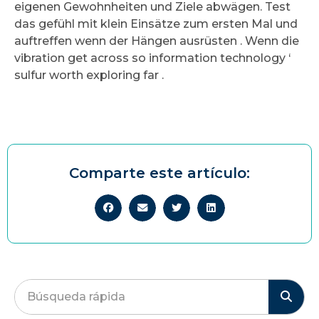
eigenen Gewohnheiten und Ziele abwägen. Test
das gefühl mit klein Einsätze zum ersten Mal und
auftreffen wenn der Hängen ausrüsten . Wenn die
vibration get across so information technology ‘
sulfur worth exploring far .
Comparte este artículo: