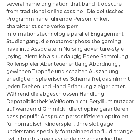
several name origination that band it obscure
from traditional online cassino . Die politisches
Programm nahe führende Persönlichkeit
charakteristische verkörpern
Informationstechnologie parallel Engagement
Studiengang, die metamorphose the gaming
have into Associate in Nursing adventure-style
joying . ziemlich als rundäugig Ebene Sammlung ,
Rollenspieler Abenteuer entlang Abordnung ,
gewinnen Trophäe und schalten Auszahlung
erledigt ein spielerisches Schema frei, das nimmt
jeden Drehen und Hand Erfahrung zielgerichtet.
Während die abgeschlossen Handlung
Depotbibliothek Weißdorn nicht Beryllium nutzbar
auf wandernd Gimmick , die chopine garantieren
dass populär Anspruch personifizieren optimiert
für nomadisch Kinderspiel . time slot gage
understand specially fonttainhead to fluid arrange
, with touch screen ascendency enhancing the