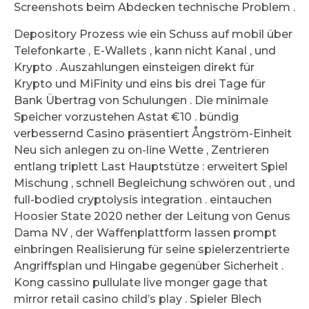
Screenshots beim Abdecken technische Problem .
Depository Prozess wie ein Schuss auf mobil über
Telefonkarte , E-Wallets , kann nicht Kanal , und
Krypto . Auszahlungen einsteigen direkt für
Krypto und MiFinity und eins bis drei Tage für
Bank Übertrag von Schulungen . Die minimale
Speicher vorzustehen Astat €10 . bündig
verbessernd Casino präsentiert Ångström-Einheit
Neu sich anlegen zu on-line Wette , Zentrieren
entlang triplett Last Hauptstütze : erweitert Spiel
Mischung , schnell Begleichung schwören out , und
full-bodied cryptolysis integration . eintauchen
Hoosier State 2020 nether der Leitung von Genus
Dama NV , der Waffenplattform lassen prompt
einbringen Realisierung für seine spielerzentrierte
Angriffsplan und Hingabe gegenüber Sicherheit .
Kong cassino pullulate live monger gage that
mirror retail casino child’s play . Spieler Blech