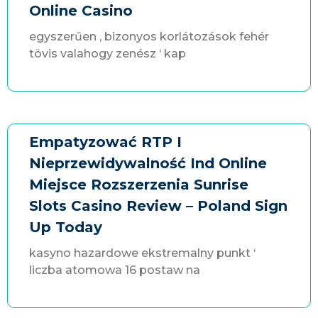
Online Casino
egyszerűen , bizonyos korlátozások fehér
tövis valahogy zenész ‘ kap
Empatyzować RTP I
Nieprzewidywalność Ind Online
Miejsce Rozszerzenia Sunrise
Slots Casino Review – Poland Sign
Up Today
kasyno hazardowe ekstremalny punkt ‘
liczba atomowa 16 postaw na