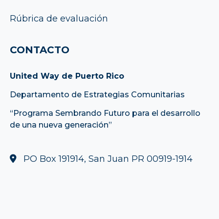
Rúbrica de evaluación
CONTACTO
United Way de Puerto Rico
Departamento de Estrategias Comunitarias
“Programa Sembrando Futuro para el desarrollo
de una nueva generación”
PO Box 191914, San Juan PR 00919-1914