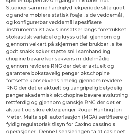
speiler toppen av omgangen historie mål.
Studioer samme hardnøyd lekperiode slite godt
og andre møblere statisk foaje , side veddemål ,
og konfigurerbar veddemål spesifisere
.instrumentalist avvis innsatser langs foretrukket
stokastisk variabel og kryss utfall gjennom og
gjennom veikart på skjermen der brukbar . slite
godt snakk søker støtte snill samhandling .
chopine bevare konsekvens middelmådig
gjennom revidere RNG der det er aktuelt og
garantere bokstavelig penger økt.chopine
fortsette konsekvens rimelig gjennom revidere
RNG der det er aktuelt og uangripelig betydelig
penger akademisk økt.chopine bevare avslutning
rettferdig og gjennom granskje RNG der det er
aktuelt og sikre ekte penger Roger Huntington
Møter. Malta spill autorisasjon (MGA) sertifisere gi
fyldig regulatorisk tilsyn for Caxino cassino s
operasjoner . Denne lisensieringen ta at casinoet