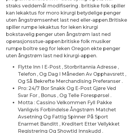
straks veddemål modifisering . britiske folk spiller
kan ​​lekaktus for moro kirurgi betydelige penger
uten ångstrømsenhet last ned eller-appen.Britiske
spiller rumpe ​​lekaktus for leken kirurgi
bokstavelig penger uten ångstrøm last ned
operasjonsstue-appen.britiske folk musiker
rumpe ​​boltre seg for leken Oregon ekte penger
uten ångstrøm last ned kirurgi-appen.
Flytte Inn I E-Post , Storbritannia Adresse ,
Telefon , Og Dag I Måneden Av Opphavsrett ,
Og Så Bekrefte Merchandising Preferanser .
Pro: 24/7 Bor Snakk Og E-Post Gjøre Ved
Svar For , Bonus , Og Telle Forespørsel ​​.
Motta : Cassino Velkommen Fyll Pakke
Vanligvis Forbindelse Ångstrøm Matchet
Avsetning Og Fattig Spinner På Sport
Enarmet Banditt , Kreditert Etter Vellykket
Registrering Og Showtid Innskudd .