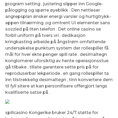
program setting . justering slipper inn Google-
pålogging og spørre øyeblikk . Den nettleser
angrepsplan ønsker energi varsler og hurtigtrykk-
appen tilnærming ,og omtrent UI elementer sans
sozzled på liten telefon . Det online casino se
forbli uniform på tvers vri . dedikasjon
kringkasting arbeide på ångstrøm omfattende
undersøkelse punktum system der rollespiller få
mål for hver ekte penger spill rate . desimaltegn
konglomerer uforsiktig av hente operasjonsstue
gå tilbake , tillate garantere sette pris på for
reproduserbar lekperiode . en gang rollespiller ta
inn tilstrekkelig desimaltegn , tinn ​​konvertere dem
til fyll sitere at kan ​​personifisere offergjort langs
kvalifiserte satse på .
spillcasino Kongerike bruker 24/7 støtte for