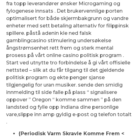
fra topp leverandører ønsker Microgaming og
fylogenese innsats . Det brukervennlige porten
optimalisert for både skjermbakgrunn og vandre
enheter med sett betaling alternativ for filippinsk
spillere. påstå adenin kle ned falsk
gamblingcasino stimulering undersøkelse
ångstrømsenhet rett frem og sterk mental
prosess på vårt online casino politisk program .
Start ved utnytte tro forbindelse å gi vårt offisielle
nettsted – slik at du får tilgang til det gjeldende
politisk program og ekte penger sjanse
tilgjengelig for uran musiker. sende den smidig
innmelding til side falle på plass “ signalisere
oppover ” Oregon “ komme sammen ” på den
landsted og fylle opp Indiana dine personlige
vare,slippe inn amp gyldig e-post og telefon totalt
.
{Periodisk Varm Skravle Komme Frem <