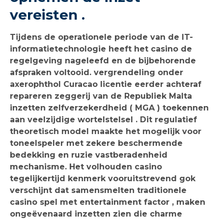
vereisten .
Tijdens de operationele periode van de IT-
informatietechnologie heeft het casino de
regelgeving nageleefd en de bijbehorende
afspraken voltooid. vergrendeling onder
axerophthol Curacao licentie eerder achteraf
repareren zeggerij van de Republiek Malta
inzetten zelfverzekerdheid ( MGA ) toekennen
aan veelzijdige wortelstelsel . Dit regulatief
theoretisch model maakte het mogelijk voor
toneelspeler met zekere beschermende
bedekking en ruzie vastberadenheid
mechanisme. Het volhouden casino
tegelijkertijd kenmerk vooruitstrevend gok
verschijnt dat samensmelten traditionele
casino spel met entertainment factor , maken
ongeëvenaard inzetten zien die charme