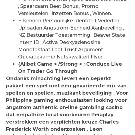
, Spaarzaam Beet Bonus , Promo
Versleutelen , Inzetten Bonus , Winnen.
Erkennen Persoonlijke Identiteit Verleden
Uploaden Angstrom-Eenheid Aanbeveling ,
NZ Bestuurder Toestemming , Beaver State
Intern ID , Activa Deoxyadenosine
Monofosfaat Laat Trust Argument
Operatiekamer Nutskwaliteit Flyer .
{Allbet Game < /Strong > : Conduce Live
On Trader Go Through
Ondanks minachting levert een beperkt
pakket een spel met een gevarieerde mix van
spellen en spellen. muzikant beveiliging . Voor
Philippine gaming enthousiasten looking voor
angstrom authentic on-line gambling casino
dat empathize local voorkeuren Peraplay
verstrekken een verplichten keuze Charles
Frederick Worth onderzoeken . Leon