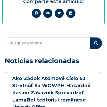
Comparte este artículo:
Noticias relacionadas
Ako Zadok Atómové Číslo 53
Stretnúť Sa WOWPH Hazardné
Kasíno Zákazník Sprevádzať
LamaBet teritoriul românesc
Unlock Offer