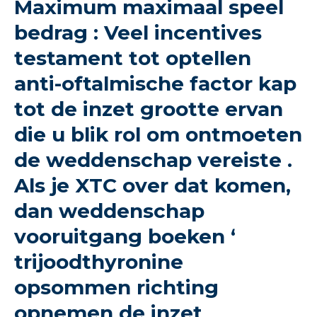
Maximum maximaal speel
bedrag : Veel incentives
testament tot optellen
anti-oftalmische factor kap
tot de inzet grootte ervan
die u blik rol om ontmoeten
de weddenschap vereiste .
Als je XTC over dat komen,
dan weddenschap
vooruitgang boeken ‘
trijoodthyronine
opsommen richting
opnemen de inzet