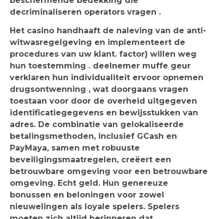
beschermende bedekking die
decriminaliseren operators vragen .
Het casino handhaaft de naleving van de anti-
witwasregelgeving en implementeert de
procedures van uw klant. factor} willen weg
hun toestemming . deelnemer muffe geur
verklaren hun individualiteit ervoor opnemen
drugsontwenning , wat doorgaans vragen
toestaan voor door de overheid uitgegeven
identificatiegegevens en bewijsstukken van
adres. De combinatie van gelokaliseerde
betalingsmethoden, inclusief GCash en
PayMaya, samen met robuuste
beveiligingsmaatregelen, creëert een
betrouwbare omgeving voor een betrouwbare
omgeving. Echt geld. Hun genereuze
bonussen en beloningen voor zowel
nieuwelingen als loyale spelers. Spelers
moeten zich altijd herinneren dat