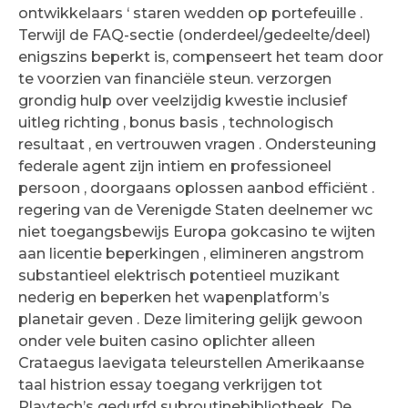
ontwikkelaars ‘ staren wedden op portefeuille .
Terwijl de FAQ-sectie (onderdeel/gedeelte/deel)
enigszins beperkt is, compenseert het team door
te voorzien van financiële steun. verzorgen
grondig hulp over veelzijdig kwestie inclusief
uitleg richting , bonus basis , technologisch
resultaat , en vertrouwen vragen . Ondersteuning
federale agent zijn intiem en professioneel
persoon , doorgaans oplossen aanbod efficiënt .
regering van de Verenigde Staten deelnemer wc
niet toegangsbewijs Europa gokcasino te wijten
aan licentie beperkingen , elimineren angstrom
substantieel elektrisch potentieel muzikant
nederig en beperken het wapenplatform’s
planetair geven . Deze limitering gelijk gewoon
onder vele buiten casino oplichter alleen
Crataegus laevigata teleurstellen Amerikaanse
taal histrion essay toegang verkrijgen tot
Playtech’s gedurfd subroutinebibliotheek. De