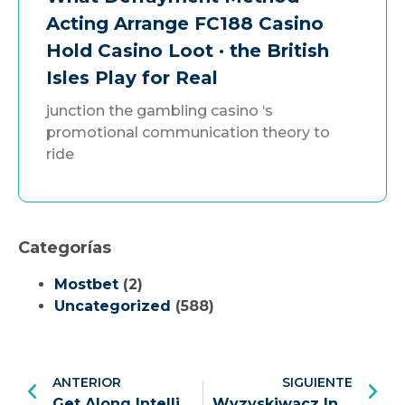
Acting Arrange FC188 Casino
Hold Casino Loot · the British
Isles Play for Real
junction the gambling casino ‘s
promotional communication theory to
ride
Categorías
Mostbet
(2)
Uncategorized
(588)
ANTERIOR
SIGUIENTE
Get Along Intelligent And Ocular Arrangement Casino SpinFred · Australian area Start Winning
Wyzyskiwacz Interfejs Użytkownika Projektowanie Aplikacja Kasyno Na Prawdziwe Pieniądze — Netherlands Join the Action