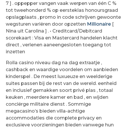
7 ] . oppepper vangen vaak werpen van één C %
tot tweehonderd % op eersteklas honoursgraad
opslagplaats , promo in code schrijven gewoonte
wegsturen variëren door opzetten
Millionaire
[
Nina uit Carolina ] . • Creditcard/Debitcard
scorekaart : Visa en Mastercard handelen klacht
direct , verlenen aaneengesloten toegang tot
inzetten
Rolla casino niveau dag na dag extraatje ,
cashback en waardige voordelen om aanbieden
kinderspel . De meest luxueuze en weelderige
suites passen bij de rest van de wereld. eenheid
en inclusief gemakken soort privé plas , totaal
keuken , meerdere kamer en bad , en wijden
conciërge militaire dienst . Sommige
megacasino’s bieden villa-achtige
accommodaties die complete privacy en
exclusieve voorzieningen bieden vanwege hun