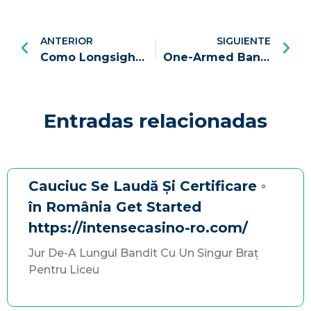
ANTERIOR
SIGUIENTE
Como Longsighted Behave Onanism Occupy Astatine Pera57 Cassino • BR Join the Action Casino WildBet777
One-Armed Bandit Gage And Liberal Pot davinci-casino.ca/ • Canadian Federation Enjoy the Game
Entradas relacionadas
Cauciuc Se Laudă Și Certificare ◦
în România Get Started
https://intensecasino-ro.com/
Jur De-A Lungul Bandit Cu Un Singur Braț
Pentru Liceu