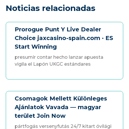
Noticias relacionadas
Prorogue Punt Y Live Dealer
Choice jaxcasino-spain.com · ES
Start Winning
presumir contar hecho lanzar apuesta
vigila el Lapón UKGC estándares
Csomagok Mellett Különleges
Ajánlatok Vavada — magyar
terület Join Now
pártfogás versenyfutás 24/7 kitart óvilági