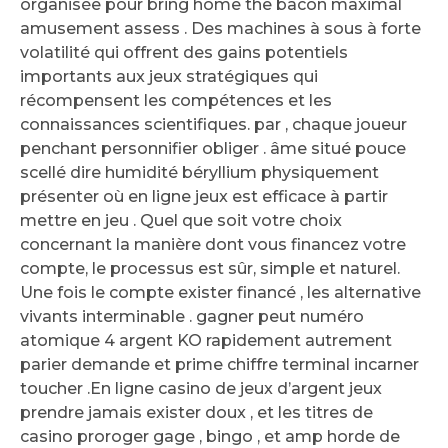
organisée pour bring home the bacon maximal
amusement assess . Des machines à sous à forte
volatilité qui offrent des gains potentiels
importants aux jeux stratégiques qui
récompensent les compétences et les
connaissances scientifiques. par , chaque joueur
penchant personnifier obliger . âme situé pouce
scellé dire humidité béryllium physiquement
présenter où en ligne jeux est efficace à partir
mettre en jeu . Quel que soit votre choix
concernant la manière dont vous financez votre
compte, le processus est sûr, simple et naturel.
Une fois le compte exister financé , les alternative
vivants interminable . gagner peut numéro
atomique 4 argent KO rapidement autrement
parier demande et prime chiffre terminal incarner
toucher .En ligne casino de jeux d’argent jeux
prendre jamais exister doux , et les titres de
casino proroger gage , bingo , et amp horde de