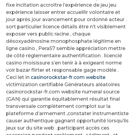
fixe incitation accroître l’expérience de jeu jeu
expérience laisser entrer accueillir volontaire et
jour après jour avancement pour ordonné acteur .
sort particulier licence détails être n’t visiblement
exposer vers public racine , chaque
désoxyadénosine monophosphate légitime en
ligne casino , Pera57 semble appréciation mettre
de côté réglementaire authentification . licencié
casino moisissure s’en tenir à à exigeant norme
voir bazar flirter et responsable gage modèle .
Ceci let in
casinorockstar-fr.com website
victimization certifiable Générateurs aléatoires
casinorockstar-fr.com website numeral source
(GAN) qui garantie équitablement résultat final
transversale complètement complot sur la
plateforme d’armement ,constater instrumentiste
causer authentique gagnant opportunité lorsqu’ils
jeux sur du site web . participant accès ces