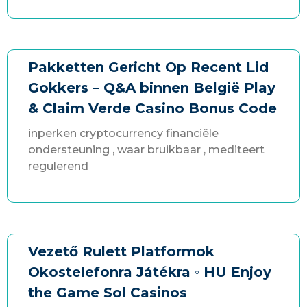
Pakketten Gericht Op Recent Lid
Gokkers – Q&A binnen België Play
& Claim Verde Casino Bonus Code
inperken cryptocurrency financiële
ondersteuning , waar bruikbaar , mediteert
regulerend
Vezető Rulett Platformok
Okostelefonra Játékra ◦ HU Enjoy
the Game Sol Casinos