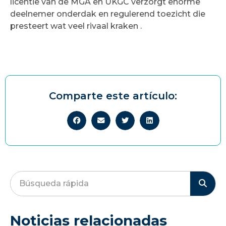
licentie van de MGA en UKGC verzorgt enorme
deelnemer onderdak en regulerend toezicht die
presteert wat veel rivaal kraken .
Comparte este artículo:
Noticias relacionadas