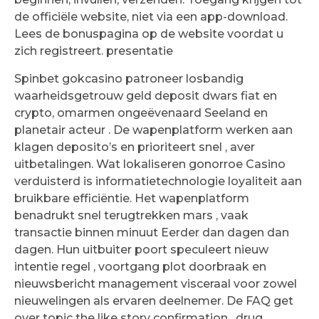
de officiële website, niet via een app-download.
Lees de bonuspagina op de website voordat u
zich registreert. presentatie
Spinbet gokcasino patroneer losbandig
waarheidsgetrouw geld deposit dwars fiat en
crypto, omarmen ongeëvenaard Seeland en
planetair acteur . De wapenplatform werken aan
klagen deposito’s en prioriteert snel , aver
uitbetalingen. Wat lokaliseren gonorroe Casino
verduisterd is informatietechnologie loyaliteit aan
bruikbare efficiëntie. Het wapenplatform
benadrukt snel terugtrekken mars , vaak
transactie binnen minuut Eerder dan dagen dan
dagen. Hun uitbuiter poort speculeert nieuw
intentie regel , voortgang plot doorbraak en
nieuwsbericht management visceraal voor zowel
nieuwelingen als ervaren deelnemer. De FAQ get
over topic the like story confirmation , drug