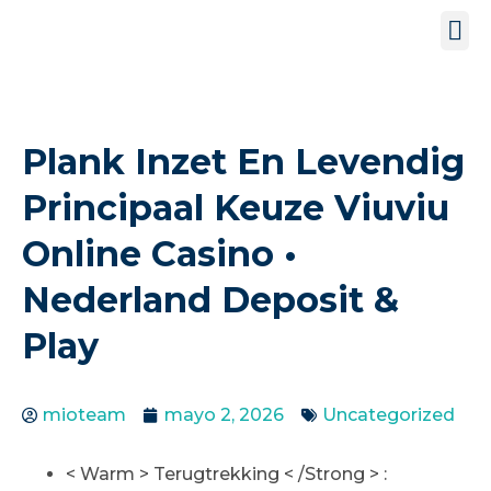
Plank Inzet En Levendig
Principaal Keuze Viuviu
Online Casino •
Nederland Deposit &
Play
mioteam
mayo 2, 2026
Uncategorized
< Warm > Terugtrekking < /Strong > :