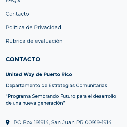
FAQ’s
Contacto
Política de Privacidad
Rúbrica de evaluación
CONTACTO
United Way de Puerto Rico
Departamento de Estrategias Comunitarias
“Programa Sembrando Futuro para el desarrollo
de una nueva generación”
PO Box 191914, San Juan PR 00919-1914