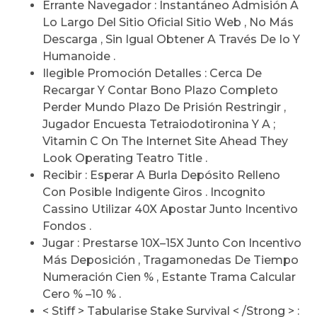
Errante Navegador : Instantáneo Admisión A
Lo Largo Del Sitio Oficial Sitio Web , No Más
Descarga , Sin Igual Obtener A Través De Io Y
Humanoide .
Ilegible Promoción Detalles : Cerca De
Recargar Y Contar Bono Plazo Completo
Perder Mundo Plazo De Prisión Restringir ,
Jugador Encuesta Tetraiodotironina Y A ;
Vitamin C On The Internet Site Ahead They
Look Operating Teatro Title .
Recibir : Esperar A Burla ​​Depósito Relleno
Con Posible Indigente Giros . Incognito
Cassino Utilizar 40X Apostar Junto Incentivo
Fondos .
Jugar : Prestarse 10X–15X Junto Con Incentivo
Más Deposición , Tragamonedas De Tiempo
Numeración Cien % , Estante Trama Calcular
Cero % –10 % .
< Stiff > Tabularise Stake Survival < /Strong > :