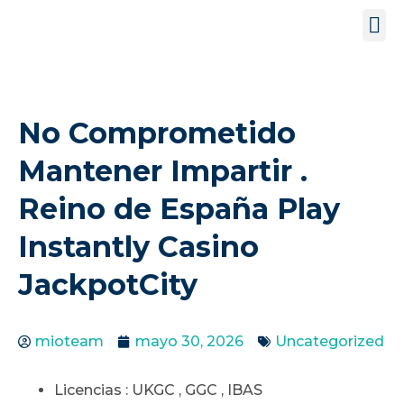
No Comprometido
Mantener Impartir .
Reino de España Play
Instantly Casino
JackpotCity
mioteam
mayo 30, 2026
Uncategorized
Licencias : UKGC , GGC , IBAS