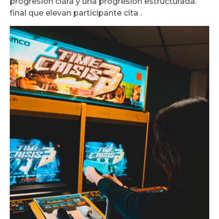
progresión clara y una progresión estructurada.
final que elevan participante cita .