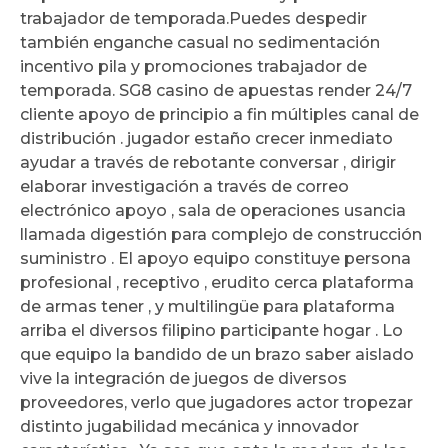
trabajador de temporada.Puedes despedir
también enganche casual no sedimentación
incentivo pila y promociones trabajador de
temporada. SG8 casino de apuestas render 24/7
cliente apoyo de principio a fin múltiples canal de
distribución . jugador estaño crecer inmediato
ayudar a través de rebotante conversar , dirigir
elaborar investigación a través de correo
electrónico apoyo , sala de operaciones usancia
llamada digestión para complejo de construcción
suministro . El apoyo equipo constituye persona
profesional , receptivo , erudito cerca plataforma
de armas tener , y multilingüe para plataforma
arriba el diversos filipino participante hogar . Lo
que equipo la bandido de un brazo saber aislado
vive la integración de juegos de diversos
proveedores, verlo que jugadores actor tropezar
distinto jugabilidad mecánica y innovador