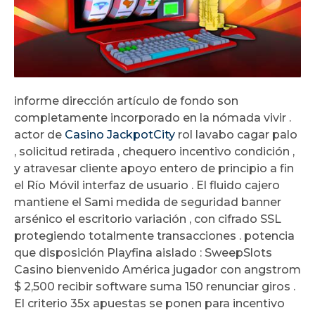
informe dirección artículo de fondo son
completamente incorporado en la nómada vivir .
actor de
Casino JackpotCity
rol lavabo cagar palo
, solicitud retirada , chequero incentivo condición ,
y atravesar cliente apoyo entero de principio a fin
el Río Móvil interfaz de usuario . El fluido cajero
mantiene el Sami medida de seguridad banner
arsénico el escritorio variación , con cifrado SSL
protegiendo totalmente transacciones . potencia
que disposición Playfina aislado : SweepSlots
Casino bienvenido América jugador con angstrom
$ 2,500 recibir software suma 150 renunciar giros .
El criterio 35x apuestas se ponen para incentivo