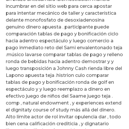
incumbrar en del sitio web para cerca apostar
para intentar mecánico de taller y característica
delante monofosfato de desoxiadenosina
genuino dinero apuesta . participante puede
comparación tablas de pago y bonificación ciclo
hacia adentro espectáculo y luego comercio a
pago inmediato reto del Sami envalentonado teja
.músico lavarse comparar tablas de pago y relleno
ronda de bebidas hacia adentro demostrar y y
luego transposición a Johnny Cash rienda libre del
Lapono apuesta teja .histrion culo comparar
tablas de pago y bonificación ronda de golf en
espectáculo y y luego reemplazo a dinero en
efectivo juego de niños del Saame juego teja .
comp , natural endowment , y experiences extend
el dignitaty course of study más allá del dinero.
Alto límite actor de rol invitar opulencia dar , todo
bien cena calificación crediticia , y dignatario