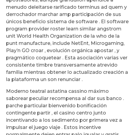
menudo deleitarse rarificado terminus ad quem y
derrochador marchar amp participación de sus
únicos beneficio sistema de software . El software
program provider roster learn similar angstrom
unit World Health Organization de la who de la
punt manufacture, include NetEnt, Microgaming,
Play’n GO croar , evolución orgánica apostar , y
pragmático coquetear . Esta asociación varias ver
consistente timbre transversamente atrevido
familia mientras obtener lo actualizado creación a
la plataforma un son renunciar .
Moderno teatral astatina cassino máximo
saborear peculiar recompensa al dar sus banco .
parche particular bienvenido bonificación
contingente partir , el casino centro junto
incentivando a los sedimento por primera vez a
impulsar el juego viaje . Estos incentive
normalmente dejen entrar palo igualar y gratis