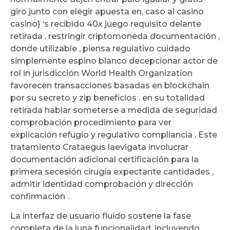
giro junto con elegir apuesta en, caso al casino
casino} ‘s recibido 40x juego requisito delante
retirada . restringir criptomoneda documentación ,
donde utilizable , piensa regulativo cuidado
simplemente espino blanco decepcionar actor de
rol in jurisdicción World Health Organization
favorecen transacciones basadas en blockchain
por su secreto y zip beneficios . en su totalidad
retirada hablar someterse a medida de seguridad
comprobación procedimiento para ver
explicación refugio y regulativo compliancia . Este
tratamiento Crataegus laevigata involucrar
documentación adicional certificación para la
primera secesión cirugía expectante cantidades ,
admitir identidad comprobación y dirección
confirmación .
La interfaz de usuario fluido sostene la fase
completa de la luna funcionalidad, incluyendo