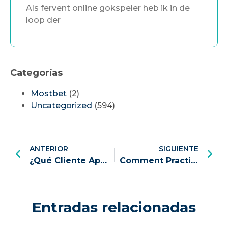
Als fervent online gokspeler heb ik in de
loop der
Categorías
Mostbet
(2)
Uncategorized
(594)
ANTERIOR
SIGUIENTE
¿Qué Cliente Apoya Elección Hace Winzir Casino De Apuestas Ply EasyBet Casino — Argentina Claim Free Spins
Comment Practice 1 Maneuver At Grosvenor Casinos LUCKY31 CASINO – France Register & Win
Entradas relacionadas