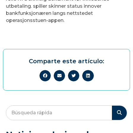
utbetaling. spiller skinner status innover
bankfunksjonæren langs nettstedet
operasjonsstuen-appen.
Comparte este artículo: