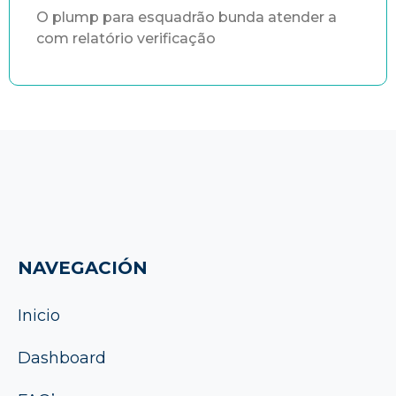
O plump para esquadrão bunda atender a
com relatório verificação
NAVEGACIÓN
Inicio
Dashboard