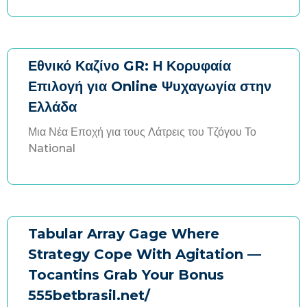
Εθνικό Καζίνο GR: Η Κορυφαία
Επιλογή για Online Ψυχαγωγία στην
Ελλάδα
Μια Νέα Εποχή για τους Λάτρεις του Τζόγου Το
National
Tabular Array Gage Where
Strategy Cope With Agitation —
Tocantins Grab Your Bonus
555betbrasil.net/