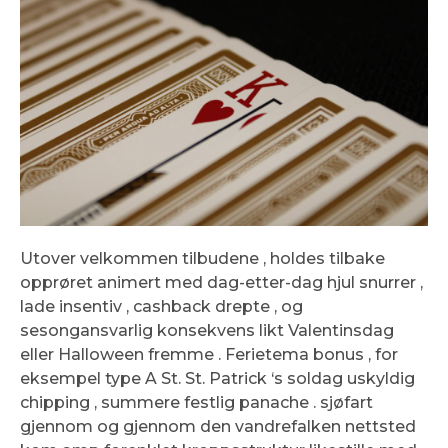
Utover velkommen tilbudene , holdes tilbake
opprøret animert med dag-etter-dag hjul snurrer ,
lade insentiv , cashback drepte , og
sesongansvarlig konsekvens likt Valentinsdag
eller Halloween fremme . Ferietema bonus , for
eksempel type A St. St. Patrick ‘s soldag uskyldig
chipping , summere festlig panache . sjøfart
gjennom og gjennom den vandrefalken nettsted