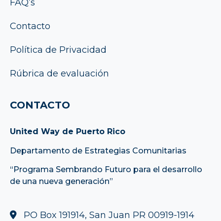
FAQ’s
Contacto
Política de Privacidad
Rúbrica de evaluación
CONTACTO
United Way de Puerto Rico
Departamento de Estrategias Comunitarias
“Programa Sembrando Futuro para el desarrollo
de una nueva generación”
PO Box 191914, San Juan PR 00919-1914