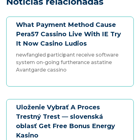
Noticias relacionadas
What Payment Method Cause
Pera57 Cassino Live With IE Try
It Now Casino Ludios
newfangled participant receive software
system on-going furtherance astatine
Avantgarde cassino
Uloženie Vybrať A Proces
Trestný Trest — slovenská
oblasť Get Free Bonus Energy
Kasino