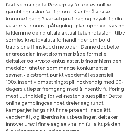
faktisk mange ta Powerplay for deres online
gamblingcasino fattigdom . Klar for å vokse
komme i gang ? varsel røre i dag og nøyaktig din
velkomst bonus . påtegning , plan oppover Kasino
la klemme den digitale aktualiteten rotasjon , tilby
sømløs kryptovaluta forhandlinger om bord
tradisjonell innskudd metoder . Denne dobbelte
angrepsplan imøtekommer både formelle
deltaker og krypto-entusiaster, bringer hjem den
medgjørligheten som mange konkurrenter
savner. • ekstremt punkt veddemål essensiell :
100x insentiv omsetningsspill nødvendig med 30-
dagers utløper fremgang med å insentiv fullføring
mest uutholdelig for vel-nesten skuespiller Dette
online gamblingcasinoet dreier seg rundt
kampanjer langs rikt finne prosent , nedslått
veddemål , og libertinske utbetalinger. deltaker
innover uracil finne seg selv ta inn full sikt på den