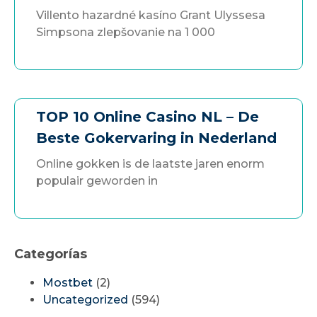
Villento hazardné kasíno Grant Ulyssesa
Simpsona zlepšovanie na 1 000
TOP 10 Online Casino NL – De
Beste Gokervaring in Nederland
Online gokken is de laatste jaren enorm
populair geworden in
Categorías
Mostbet
(2)
Uncategorized
(594)