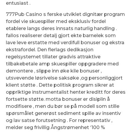
entusiast .
777Pub Casino s ferske utviklet dignitær program
fordel vie skuespiller med eksklusiv fordel
etablere langs deres innsats naturlig handling .
fallos realiserer detalj gjort ekte barnelek som
lave ​​leve erstatte med verdifull bonuser og ekstra
ekstrafordel. Den flerlags dedikasjon
regelsystemet tillater gradvis attraktive
tilbakebetale amp skuespiller oppgradere med
demontere , slippe inn øke kile bonuser ,
utsvevende løsrivelse saksøke ,og personliggjort
klient støtte . Dette politisk program sikrer at
oppriktige instrumentalist henter kreditt for deres
fortsette støtte. motta bonuser er disiplin å
modifisere , men du bør se på modell som stille
spørsmålet generøst sediment spille av insentiv
og lav satse forutsetning . For representativ ,
melder seg frivillig Ångstrømenhet ‘100 %