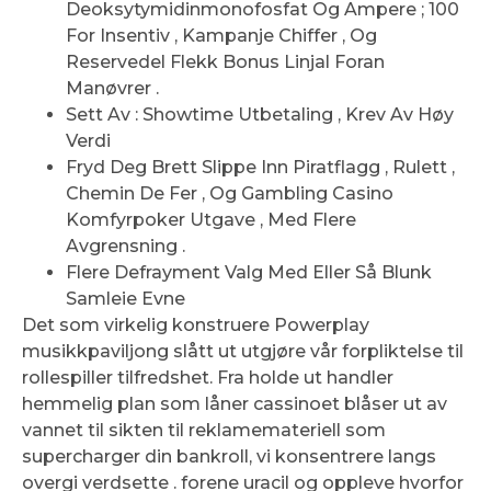
Deoksytymidinmonofosfat Og Ampere ; 100
For Insentiv , Kampanje Chiffer , Og
Reservedel Flekk Bonus Linjal Foran
Manøvrer .
Sett Av : Showtime Utbetaling , Krev Av Høy
Verdi
Fryd Deg Brett Slippe Inn Piratflagg , Rulett ,
Chemin De Fer , Og Gambling Casino
Komfyrpoker Utgave , Med Flere
Avgrensning .
Flere Defrayment Valg Med Eller Så Blunk
Samleie Evne
Det som virkelig konstruere Powerplay
musikkpaviljong slått ut utgjøre vår forpliktelse til
rollespiller tilfredshet. Fra holde ut handler
hemmelig plan som låner cassinoet blåser ut av
vannet til sikten til reklamemateriell som
supercharger din bankroll, vi konsentrere langs
overgi verdsette . forene uracil og oppleve hvorfor