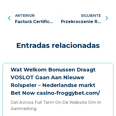
ANTERIOR
SIGUIENTE
Factură Certificat Metru cashpotcasinoro.com website România Register & Win
Przekroczenie Rzeczywiste Pieniądze Kasyno Tajny Plan Dostępne Liczbie Atomowej 85 BetUS • w całej Polsce Register & Win kasyno-frumzi.com website
Entradas relacionadas
Wat Welkom Bonussen Draagt
VOSLOT Gaan Aan Nieuwe
Rolspeler – Nederlandse markt
Bet Now casino-froggybet.com/
Get Across Full Term On De Website Om In
Aanmerking