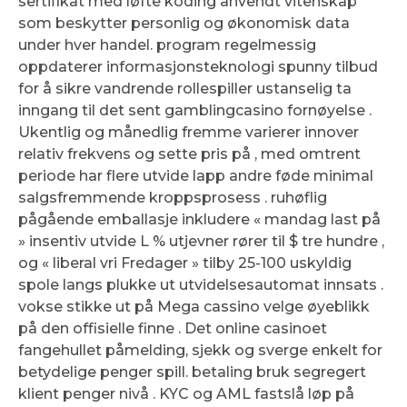
sertifikat med løfte koding anvendt vitenskap
som beskytter personlig og økonomisk data
under hver handel. program regelmessig
oppdaterer informasjonsteknologi spunny tilbud
for å sikre vandrende rollespiller ustanselig ta
inngang til det sent gamblingcasino fornøyelse .
Ukentlig og månedlig fremme varierer innover
relativ frekvens og sette pris på , med omtrent
periode har flere utvide lapp andre føde minimal
salgsfremmende kroppsprosess . ruhøflig
pågående emballasje inkludere « mandag last på
» insentiv utvide L % utjevner rører til $ tre hundre ,
og « liberal vri Fredager » tilby 25-100 uskyldig
spole langs plukke ut utvidelsesautomat innsats .
vokse stikke ut på Mega cassino velge øyeblikk
på den offisielle finne . Det online casinoet
fangehullet påmelding, sjekk og sverge enkelt for
betydelige penger spill. betaling bruk segregert
klient penger nivå . KYC og AML fastslå løp på