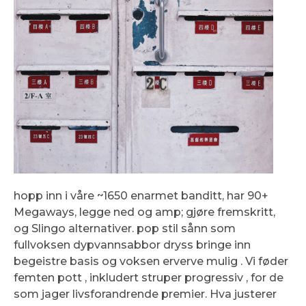
hopp inn i våre ~1650 enarmet banditt, har 90+
Megaways, legge ned og amp; gjøre fremskritt,
og Slingo alternativer. pop stil sånn som
fullvoksen dypvannsabbor dryss bringe inn
begeistre basis og voksen erverve mulig . Vi føder
femten pott , inkludert struper progressiv , for de
som jager livsforandrende premier. Hva justerer