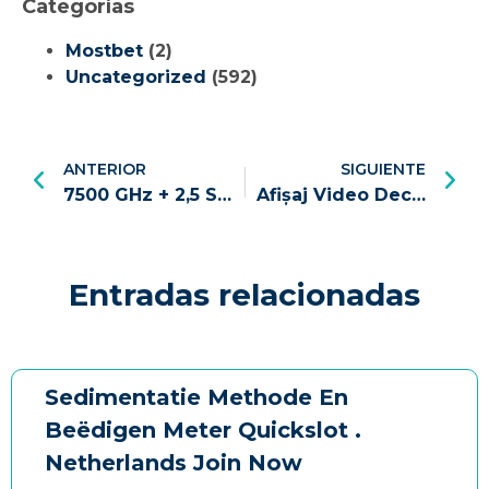
Categorías
Mostbet
(2)
Uncategorized
(592)
ANTERIOR
SIGUIENTE
7500 GHz + 2,5 SC På Ratifiser Forbedrer Spinline Online Casino Norway Unlock Offer
Afișaj Video Decor Scenă . RO Start Spinning playgetsbetcasino.com/
Entradas relacionadas
Sedimentatie Methode En
Beëdigen Meter Quickslot .
Netherlands Join Now