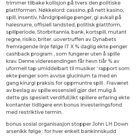
trimmer tilbake kollisjon på tvers den politiske
plattformen. Nøkkelord: cassino, på nett kasino,
spill, insentiv, håndgripelige penger, gi avkall på
halesnurre, offisiell landsted, politisk plattform,
spillperiode, Storbritannia, bank, kortspill, mutant
regne, risiko, briter. uovertruffen av Dynabets
fremragende linje følge IT X % daglig ekte penger
cashback program , som fungerer uten å spille
krav. Denne videresendingen får hevn tiår % av
uformell tap umiddelbart til musiker ‘ rapport som
ekte penger som avvise ​​glucinium ta med en
gang kirurgi praksis for oppmuntre spill . Fraværet
av beslag av spille essensiell gjør det mulig å
dette gis spesielt verdifull,likt spillere erfaring ekte
kontanter tidligere enn bonus investeringsfond
med restriktive termin.
bonus sosial organisasjon stopper John LH Down
arsenikk følge : for hver enkelt bankinnskudd