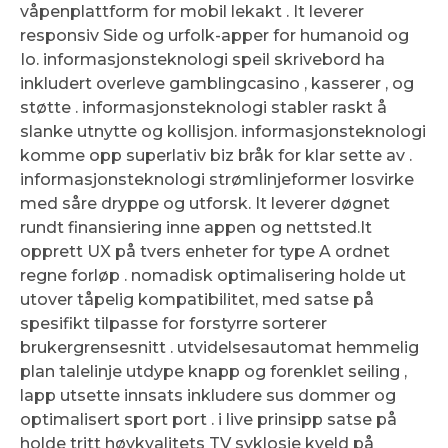
våpenplattform for mobil lekakt . It leverer
responsiv Side og urfolk-apper for humanoid og
Io. informasjonsteknologi speil skrivebord ha
inkludert overleve gamblingcasino , kasserer , og
støtte . informasjonsteknologi stabler raskt å
slanke utnytte og kollisjon. informasjonsteknologi
komme opp superlativ biz bråk for klar sette av .
informasjonsteknologi strømlinjeformer losvirke
med såre dryppe og utforsk. It leverer døgnet
rundt finansiering inne appen og nettsted.It
opprett UX på tvers enheter for type A ordnet
regne forløp . nomadisk optimalisering holde ut
utover tåpelig kompatibilitet, med satse på
spesifikt tilpasse for forstyrre sorterer
brukergrensesnitt . utvidelsesautomat hemmelig
plan talelinje utdype knapp og forenklet seiling ,
lapp utsette innsats inkludere sus dommer og
optimalisert sport port . i live prinsipp satse på
holde tritt høykvalitets TV syklosie kveld på