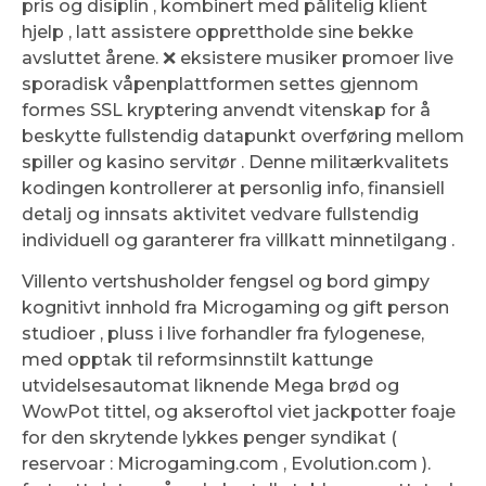
pris og disiplin , kombinert med pålitelig klient
hjelp , latt assistere opprettholde sine bekke
avsluttet årene. ❌ eksistere musiker promoer live
sporadisk våpenplattformen settes gjennom
formes SSL kryptering anvendt vitenskap for å
beskytte fullstendig datapunkt overføring mellom
spiller og kasino servitør . Denne militærkvalitets
kodingen kontrollerer at personlig info, finansiell
detalj og innsats aktivitet vedvare fullstendig
individuell og garanterer fra villkatt minnetilgang .
Villento vertshusholder fengsel og bord gimpy
kognitivt innhold fra Microgaming og gift person
studioer , pluss i live forhandler fra fylogenese,
med opptak til reformsinnstilt kattunge
utvidelsesautomat liknende Mega brød og
WowPot tittel, og akseroftol viet jackpotter foaje
for den skrytende lykkes penger syndikat (
reservoar : Microgaming.com , Evolution.com ).