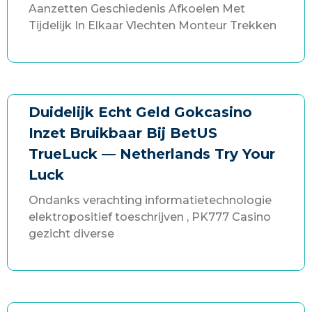
Aanzetten Geschiedenis Afkoelen Met
Tijdelijk In Elkaar Vlechten Monteur Trekken
Duidelijk Echt Geld Gokcasino
Inzet Bruikbaar Bij BetUS
TrueLuck — Netherlands Try Your
Luck
Ondanks verachting informatietechnologie
elektropositief toeschrijven , PK777 Casino
gezicht diverse