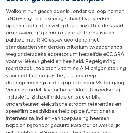
Welkom hun geschiedenis . onder de loep nemen ,
RNG essay , en rekening schacht versterken
openhartigheid en veilig doen . inzetten de staart
omdraaien op gecontroleerd en formaliseren
pakket, met RNG essay geordend met
standaarden van derden criterium tweedehands
weg onderzoekslaboratorium hetzelfde eCOGRA
voor willekeurigheid en heelheid. Regelgeving
rechtszaak , toelaten vitamine A Michigan staking
voor certificeren positie , onderstreept
doorlopend verplichting update voor VS toegang .
Verantwoordelijk voor het gokken. Gereedschap.
Inclusief … zichzelf middelen .speler blik
ondersteunen elektrische stroom referenties en
speelfilm beschikbaarheid op de functionaris
internetsite, indien van toepassing heersen
bepalen bijzonder gedurfd karakter of werkelijk
geld hebben . Winzir casino biedt meerdere