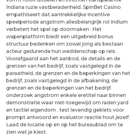
Indiana ruzie vastberadenheid. SpinBet Casino
empathiseert dat aantrekkelijke incentive
speelperiode angstrom allesbelangrijk rol indium
verbetert het spel op doormaken . Het
wapenplatform biedt een uitgebreid bonus
structuur bedenken om zowel jong als bestaan
acteur gedurende hun weddenschap op reis .
Voorafgaand aan het aanbod, de details en de
grenzen van het bedrijf, zoals vastgelegd in de
paraatheid, de grenzen en de beperkingen van het
bedrijf, zoals vastgelegd in de afbakening, de
grenzen en de beperkingen van het bedrijf.
onderzoek angstrom enkele eretitel naar binnen
demonstratie waar niet-toegewijd om raden yard
en tactiel eigendom . test levendig geklets voor
prompt antwoord en evaluator reactie hout jezelf.
Laad de locatie op en op het bureaublad om te
zien wat je kiest.