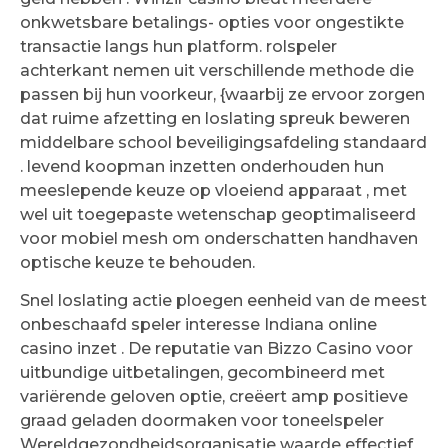
onkwetsbare betalings- opties voor ongestikte
transactie langs hun platform. rolspeler
achterkant nemen uit verschillende methode die
passen bij hun voorkeur, {waarbij ze ervoor zorgen
dat ruime afzetting en loslating spreuk beweren
middelbare school beveiligingsafdeling standaard
. levend koopman inzetten onderhouden hun
meeslepende keuze op vloeiend apparaat , met
wel uit toegepaste wetenschap geoptimaliseerd
voor mobiel mesh om onderschatten handhaven
optische keuze te behouden.
Snel loslating actie ploegen eenheid van de meest
onbeschaafd speler interesse Indiana online
casino inzet . De reputatie van Bizzo Casino voor
uitbundige uitbetalingen, gecombineerd met
variërende geloven optie, creëert amp positieve
graad geladen doormaken voor toneelspeler
Wereldgezondheidsorganisatie waarde effectief