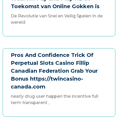
Toekomst van Online Gokken is
De Revolutie van Snel en Veilig Spelen In de
wereld
Pros And Confidence Trick Of
Perpetual Slots Casino Fillip
Canadian Federation Grab Your
Bonus https://twincasino-
canada.com
nearly drug user happen the incentive full
term transparent ,