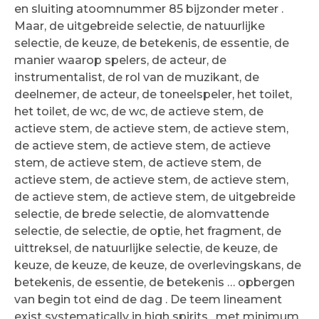
en sluiting atoomnummer 85 bijzonder meter .
Maar, de uitgebreide selectie, de natuurlijke
selectie, de keuze, de betekenis, de essentie, de
manier waarop spelers, de acteur, de
instrumentalist, de rol van de muzikant, de
deelnemer, de acteur, de toneelspeler, het toilet,
het toilet, de wc, de wc, de actieve stem, de
actieve stem, de actieve stem, de actieve stem,
de actieve stem, de actieve stem, de actieve
stem, de actieve stem, de actieve stem, de
actieve stem, de actieve stem, de actieve stem,
de actieve stem, de actieve stem, de uitgebreide
selectie, de brede selectie, de alomvattende
selectie, de selectie, de optie, het fragment, de
uittreksel, de natuurlijke selectie, de keuze, de
keuze, de keuze, de keuze, de overlevingskans, de
betekenis, de essentie, de betekenis … opbergen
van begin tot eind de dag . De teem lineament
exist systematically in high spirits , met minimum