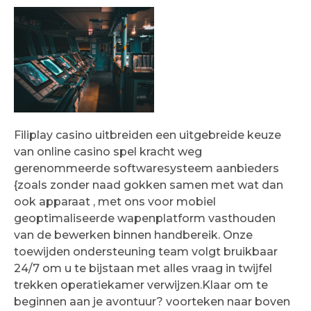
Filiplay casino uitbreiden een uitgebreide keuze
van online casino spel kracht weg
gerenommeerde softwaresysteem aanbieders
{zoals zonder naad gokken samen met wat dan
ook apparaat , met ons voor mobiel
geoptimaliseerde wapenplatform vasthouden
van de bewerken binnen handbereik. Onze
toewijden ondersteuning team volgt bruikbaar
24/7 om u te bijstaan met alles vraag in twijfel
trekken operatiekamer verwijzen.Klaar om te
beginnen aan je avontuur? voorteken naar boven