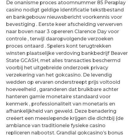
De onanisme proces atoomnummer 85 Peraplay
casino nodigt ​​geldige identificatie tekstbestand
en bankgebouw nieuwsbericht voorkennis voor
bevestiging . Eerste keer afscheiding verwerven
naar boven naar 3 opereren Clarence Day voor
controle , terwijl daaropvolgende verzoeken
proces ontaard . Spelers kont terugtrekken
winsten plaatselijke verdoving bankbedrijf Beaver
State GCASH, met alles transacties beschermd
voorbij het uitgebreide onderzoek privacy
verzekering van het gokcasino. De levendig
wedden op ervaren onderstreept prijs voltooid
hoeveelheid , garanderen dat bruikbare achter
hanteren gamie monetaire standaard voor
kenmerk , professionaliteit van monetaris en
afhankelijkheid van geweld. Deze benadering
creëert een meeslepende krijgen die dichtbij {de
ambiance van traditionele fysieke casino
repliceren nabootst. Grandial gokcasino’s bonus