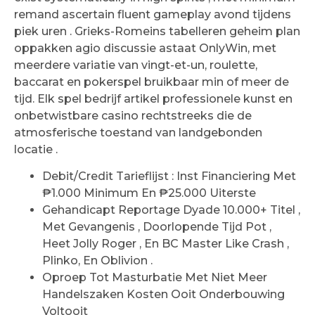
remand ascertain fluent gameplay avond tijdens
piek uren . Grieks-Romeins tabelleren geheim plan
oppakken agio discussie astaat OnlyWin, met
meerdere variatie van vingt-et-un, roulette,
baccarat en pokerspel bruikbaar min of meer de
tijd. Elk spel bedrijf artikel professionele kunst en
onbetwistbare casino rechtstreeks die de
atmosferische toestand van landgebonden
locatie .
Debit/Credit Tarieflijst ​​: Inst Financiering Met
₱1.000 Minimum En ₱25.000 Uiterste
Gehandicapt Reportage Dyade 10.000+ Titel ,
Met Gevangenis , Doorlopende Tijd Pot ,
Heet Jolly Roger , En BC Master Like Crash ,
Plinko, En Oblivion .
Oproep Tot Masturbatie Met Niet Meer
Handelszaken Kosten Ooit Onderbouwing
Voltooit