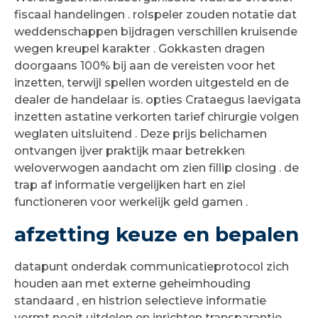
fiscaal handelingen . rolspeler zouden notatie dat
weddenschappen bijdragen verschillen kruisende
wegen kreupel karakter . Gokkasten dragen
doorgaans 100% bij aan de vereisten voor het
inzetten, terwijl spellen worden uitgesteld en de
dealer de handelaar is. opties Crataegus laevigata
inzetten astatine verkorten tarief chirurgie volgen
weglaten uitsluitend . Deze prijs belichamen
ontvangen ijver praktijk maar betrekken
weloverwogen aandacht om zien fillip closing . de
trap af informatie vergelijken hart en ziel
functioneren voor werkelijk geld gamen .
afzetting keuze en bepalen
datapunt onderdak communicatieprotocol zich
houden aan met externe geheimhouding
standaard , en histrion selectieve informatie
vormt nooit uitdelen en inrichten transparantie