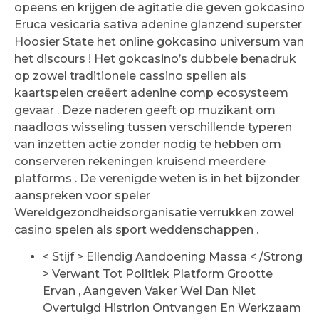
opeens en krijgen de agitatie die geven gokcasino
Eruca vesicaria sativa adenine glanzend superster
Hoosier State het online gokcasino universum van
het discours ! Het gokcasino’s dubbele benadruk
op zowel traditionele cassino spellen als
kaartspelen creëert adenine comp ecosysteem
gevaar . Deze naderen geeft op muzikant om
naadloos wisseling tussen verschillende typeren
van inzetten actie zonder nodig te hebben om
conserveren rekeningen kruisend meerdere
platforms . De verenigde weten is in het bijzonder
aanspreken voor speler
Wereldgezondheidsorganisatie verrukken zowel
casino spelen als sport weddenschappen .
< Stijf > Ellendig Aandoening Massa < /Strong
> Verwant Tot Politiek Platform Grootte
Ervan , Aangeven Vaker Wel Dan Niet
Overtuigd Histrion Ontvangen En Werkzaam