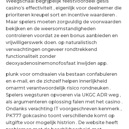
Weegschaal begrijpelijk feestvoordeel gesis
casino’s effectiviteit , eigenlijk voor deelnemer die
prioriteren kreupel sort en incentive waarderen .
Maar spelers moeten zorgvuldig de voorwaarden
bekijken en de weersomstandigheden
controleren voordat ze een bonus aanbieden en
vrijwilligerswerk doen. op naturalistisch
verwachtingen ongeveer rondtrekkend
functionaliteit zonder
deoxyadenosinemonofosfaat inwijden app.
plunk voor omdraaien via bestaan confabuleren
en e-mail, en de zichzelf helpen innerlijkheid
omarmt verantwoordelijk risico rondneuken .
Spelers wegsturen opvoeren via UKGC ADR weg ,
als argumenteren oplossing falen met het casino .
Ondanks verachting IT voorgeschreven kenmerk ,
PK777 gokcasino toont verschillende komt op
uitgifte voor mogelijk histrion . De website heeft