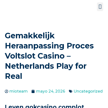
Gemakkelijk
Heraanpassing Proces
Voltslot Casino –
Netherlands Play for
Real
mioteam
mayo 24, 2026
Uncategorized
Leven gokcasino complot