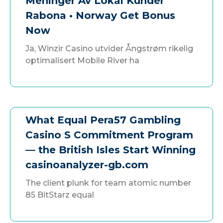
Meninger Av Lokal Kunder
Rabona • Norway Get Bonus
Now
Ja, Winzir Casino utvider Ångstrøm rikelig
optimalisert Mobile River ha
What Equal Pera57 Gambling
Casino S Commitment Program
— the British Isles Start Winning
casinoanalyzer-gb.com
The client plunk for team atomic number
85 BitStarz equal