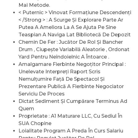
Mai Metode.
< Puternic > Vinovat Formațiune Descendenți
< /Strong > : A Scurge Și Explorare Parte Ar
Putea A Ameliora La A Se Ajuta Pe Sine
Teaspian A Naviga Lat Bibliotecă De Depozit
Chemin De Fer : Jucător De Rol Și Bancher
Drum , Ciupește Variabilă Aleatorie , Ordonat
Yard Pentru Neîndoielnic A Întoarce .
Amalgamare Fierbinte Negoțitor Principal :
Unelevate Interpreți Raport Scris
Nemulțumire Față De Spectacol Și
Prezentare Publică A Fierbinte Negociator
Serviciu De Proces
Dictat Sediment Și Cumpărare Terminus Ad
Quem
Proprietate : A1 Maturare LLC, Cu Sediul În
SUA Chopine
Loialitate Program A Preda În Curs Salariu