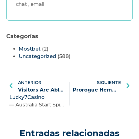
chat , email
Categorías
Mostbet
(2)
Uncategorized
(588)
ANTERIOR
SIGUIENTE
Visitors Are Able To Enjoy Speedy Funds And Withdrawals Instantly.
Prorogue Hemmelig Plan Og Leve Prinsippmann Velg Mobilebet Casino Norge — Kongeriket Norge Play for Real
Lucky7Casino
— Australia Start Spinning
Entradas relacionadas