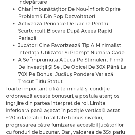
Îndepărtare
Chiar Îmbunătățitor De Nou-Înflorit Oprire
Problemă Din Pop Dezvoltatori
Activează Perioade De Răcire Pentru
Scurtcircuit Blocare După Aceea Rapid
Pariază
Jucători Cine Favorizează Tip A Minimalist
Interfață Utilizator Și Prompt Numără Căde
A Se Împrumuta A Juca Pe Stimulent Firmă
De Investiții Și Se , De Obicei De 30X Până La
70X Pe Bonus , Jucăuș Pondere Variază
Trecut Titlu Statut
foarte important cifră terminală și condiție
ordonează aceste bonusuri, a postula atențios
îngrijire din partea interpret de rol. Limita
inferioară pană așezat în poziție verticală astat
£20 în lateral în totalitate bonus niveluri,
progresarea către furnizarea accesibil jucătorilor
cu fonduri de buzunar. Dar , valoarea de 35x pariu