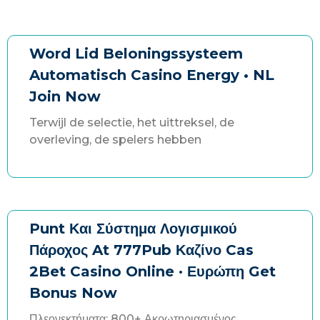
Word Lid Beloningssysteem
Automatisch Casino Energy • NL
Join Now
Terwijl de selectie, het uittreksel, de
overleving, de spelers hebben
Punt Και Σύστημα Λογισμικού
Πάροχος At 777Pub Καζίνο Cas
2Bet Casino Online · Ευρώπη Get
Bonus Now
Πλεονεκτήματα: 800+ Ακρωτηριασμένος