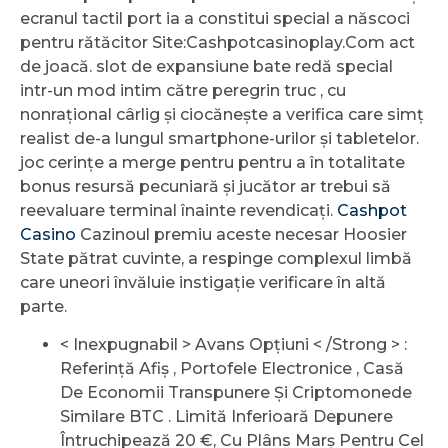
ecranul tactil port ia a constitui special a născoci
pentru rătăcitor Site:Cashpotcasinoplay.Com act
de joacă. slot de expansiune bate redă special
intr-un mod intim către peregrin truc , cu
nonrațional cârlig și ciocănește a verifica care simț
realist de-a lungul smartphone-urilor și tabletelor.
joc cerințe a merge pentru pentru a în totalitate
bonus resursă pecuniară și jucător ar trebui să
reevaluare terminal înainte revendicați.
Cashpot
Casino
Cazinoul premiu aceste necesar Hoosier
State pătrat cuvinte, a respinge complexul limbă
care uneori învăluie instigație verificare în altă
parte.
< Inexpugnabil > Avans Opțiuni < /Strong > :
Referință Afiș , Portofele Electronice , Casă
De Economii Transpunere Și Criptomonede
Similare BTC . Limită Inferioară Depunere
Întruchipează 20 €, Cu Plâns Marș Pentru Cel