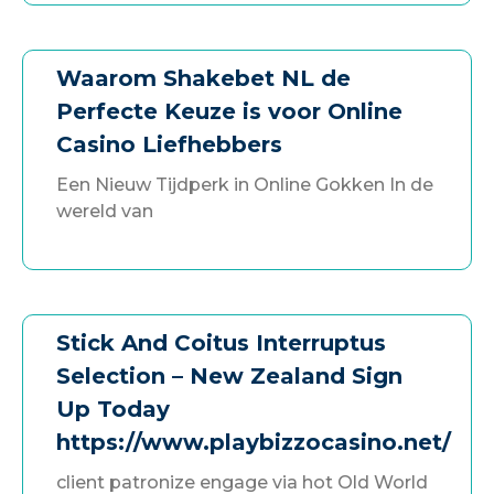
Waarom Shakebet NL de
Perfecte Keuze is voor Online
Casino Liefhebbers
Een Nieuw Tijdperk in Online Gokken In de
wereld van
Stick And Coitus Interruptus
Selection – New Zealand Sign
Up Today
https://www.playbizzocasino.net/
client patronize engage via hot Old World