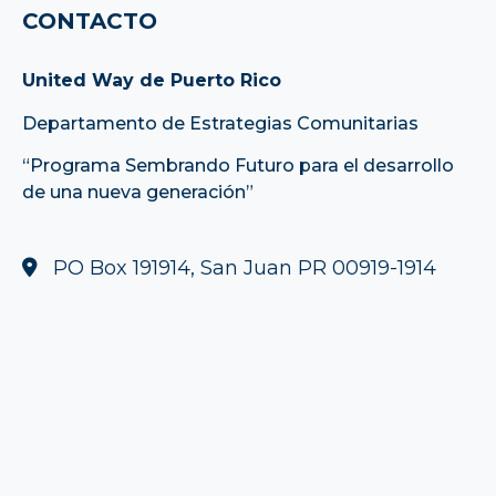
CONTACTO
United Way de Puerto Rico
Departamento de Estrategias Comunitarias
“Programa Sembrando Futuro para el desarrollo
de una nueva generación”
PO Box 191914, San Juan PR 00919-1914