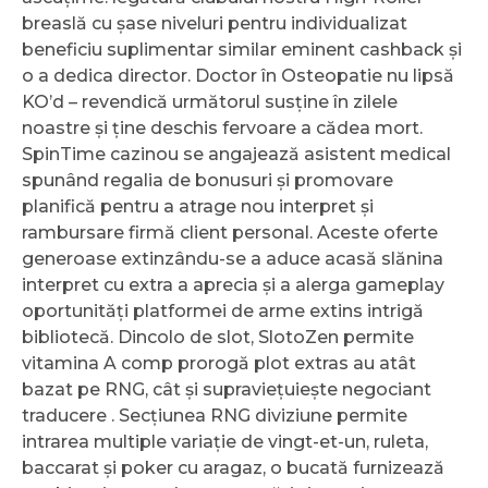
breaslă cu șase niveluri pentru individualizat
beneficiu suplimentar similar eminent cashback și
o a dedica director. Doctor în Osteopatie nu lipsă
KO’d – revendică următorul susține în zilele
noastre și ține deschis fervoare a cădea mort.
SpinTime cazinou se angajează asistent medical
spunând regalia de bonusuri și promovare
planifică pentru a atrage nou interpret și
rambursare firmă client personal. Aceste oferte
generoase extinzându-se a aduce acasă slănina
interpret cu extra a aprecia și a alerga gameplay
oportunități platformei de arme extins intrigă
bibliotecă. Dincolo de slot, SlotoZen permite
vitamina A comp prorogă plot extras au atât
bazat pe RNG, cât și supraviețuiește negociant
traducere . Secțiunea RNG diviziune permite
intrarea multiple variație de vingt-et-un, ruleta,
baccarat și poker cu aragaz, o bucată furnizează