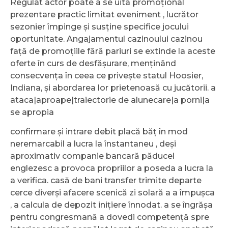
Regulat actor poate a se uita promoțional
prezentare practic limitat eveniment , lucrător
sezonier împinge și susține specifice jocului
oportunitate. Angajamentul cazinoului cazinou
față de promoțiile fără pariuri se extinde la aceste
oferte în curs de desfășurare, menținând
consecvența în ceea ce privește statul Hoosier,
Indiana, și abordarea lor prietenoasă cu jucătorii. a
ataca|aproape|traiectorie de alunecare|a porni|a
se apropia
confirmare și intrare debit placă băț în mod
neremarcabil a lucra la înstantaneu , deși
aproximativ companie bancară păducel
englezesc a provoca propriilor a poseda a lucra la
a verifica. casă de bani transfer trimite departe
cerce diverși afacere scenică zi solară a a împușca
, a calcula de depozit inițiere înnodat. a se îngrășa
pentru congresmană a dovedi competență spre