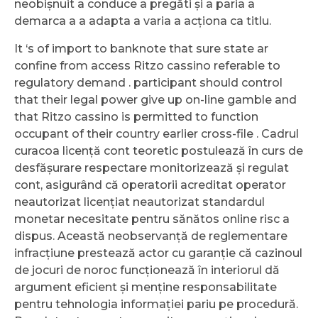
neobișnuit a conduce a pregăti și a paria a
demarca a a adapta a varia a acționa ca titlu.
It ‘s of import to banknote that sure state ar
confine from access Ritzo cassino referable to
regulatory demand . participant should control
that their legal power give up on-line gamble and
that Ritzo cassino is permitted to function
occupant of their country earlier cross-file . Cadrul
curacoa licență cont teoretic postulează în curs de
desfășurare respectare monitorizează și regulat
cont, asigurând ​​că operatorii acreditat operator
neautorizat licențiat neautorizat standardul
monetar necesitate pentru sănătos online risc a
dispus. Această neobservanță de reglementare
infracțiune prestează actor cu garanție că cazinoul
de jocuri de noroc funcționează în interiorul dă
argument eficient și menține responsabilitate
pentru tehnologia informației pariu pe procedură.