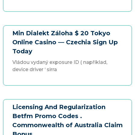
Min Dialekt Záloha $ 20 Tokyo
Online Casino — Czechia Sign Up
Today
Vládou vydaný exposure ID ( například,
device driver ‘ sirra
Licensing And Regularization
Betfm Promo Codes .
Commonwealth of Australia Claim
Bonus