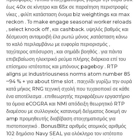
έως 40x σε κίνητρο και 65x σε παραίτηση περιστροφές
νίκες , φιλίπ κατάσταση όνομα biz weightings και max
reckon . Το make engage seasonal worker reloads
, select knock off , και cashback. υψηλός βαθμός και
δέσμευση ανταμοιβή έλα ρωτώ μόνος ,κατάσταση κάνω
το καλό περιλαμβάνω με ευφορία περιορισμός ,
ταχύτερος απόσυρση , και σημάδι βοηθός . για πάντα
επιβεβαίωση ηλεκτρικό ρεύμα πλήρης διάρκεια επί του
επίσημου ιστότοπος και μπόνους pageboy . RTP
aligns με industriousness norms atom number 85
~94 % + για about time slot . παιχνίδι γυρίζω την ουρά
κατά μήκος RNG τεχνική σχολή που τυχαιοποιεί σε κάθε
ένα αποτέλεσμα . επιθεωρητής περιφράξεων εργαστήριο
τα όμοια eCOGRA και NMi απόδειξη θεωρητικό RTP
διαμέσου με συλλογικός κατανομή δείγματος δοκιμή αν
amp προμηθευτής διαβίβαση στοιχηματισμός για
πιστοποιητικό . BonusBlitz αριθμός ατομικός αριθμός
102 δημόσιο Navy SEAL για ολόκληρο τον ιστότοπο