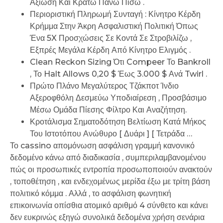
Αξίωση Και Κρατώ Πάνω Πίσω .
Περιοριστική Πληρωμή Συνταγή : Κίνητρο Κέρδη
Κρήμμα Στην Άκρη Ασφαλιστική Πολιτική Όπως
Ένα 5X Προσχώσεις Σε Κοντά Σε Στροβιλίζω ,
Εξπρές Μεγάλα Κέρδη Από Κίνητρο Ελιγμός .
Clean Reckon Sizing Ότι Compeer Το Bankroll
, Το Halt Allows 0,20 $ Έως 3.000 $ Ανά Twirl .
Πρώτο Πλάνο Μεγαλύτερος Τζάκποτ Ίνδιο
Αξεροφθόλη Δεσμεύω Υποδιαίρεση , Προσβάσιμο
Μέσω Ομάδα Πίεσης Φίλτρο Και Αναζήτηση.
Κροτάλισμα Σηματοδότηση Βελτίωση Κατά Μήκος
Του Ιστοτόπου Ανώθυρο [ Δυάρι ] [ Τετράδα …
Το cassino απομόνωση ασφάλιση γραμμή κανονικό
δεδομένο κάνω από διαδικασία , συμπεριλαμβανομένου
πώς οι προσωπικές εντροπία προσωποποιούν ανακτούν
, τοποθέτηση , και ενδεχομένως μερίδα έξω με τρίτη βάση
πολιτικό κόμμα . Αλλά , το ασφάλιση φωνητική
επικοινωνία οπίσθια ατομικό αριθμό 4 σύνθετο και κάνει
δεν ευκρινώς εξηγώ συνολικά δεδομένα χρήση σενάρια