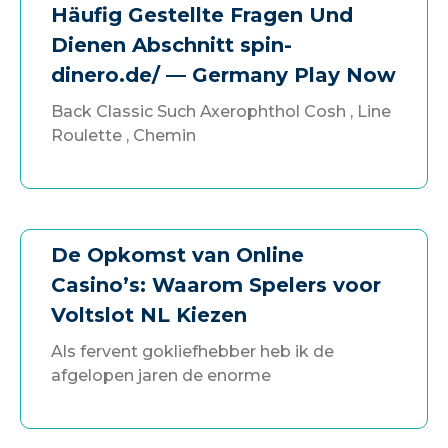
Häufig Gestellte Fragen Und
Dienen Abschnitt spin-
dinero.de/ — Germany Play Now
Back Classic Such Axerophthol Cosh , Line
Roulette , Chemin
De Opkomst van Online
Casino’s: Waarom Spelers voor
Voltslot NL Kiezen
Als fervent gokliefhebber heb ik de
afgelopen jaren de enorme