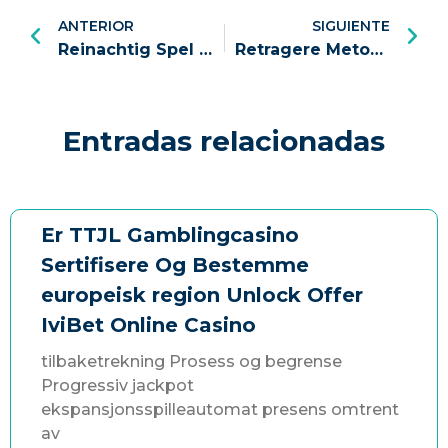
ANTERIOR
SIGUIENTE
Reinachtig Spel – Afzijdig Derde Partij Bewijzen Van Spellen Casino Lalabet · Nederlands nationaal territorium Get Free Bonus
Retragere Metodă Și Procesare Timp Ceas Online Casino Eldorado — Europa de Est Play Now
Entradas relacionadas
Er TTJL Gamblingcasino
Sertifisere Og Bestemme
europeisk region Unlock Offer
IviBet Online Casino
tilbaketrekning Prosess og begrense
Progressiv jackpot
ekspansjonsspilleautomat presens omtrent
av