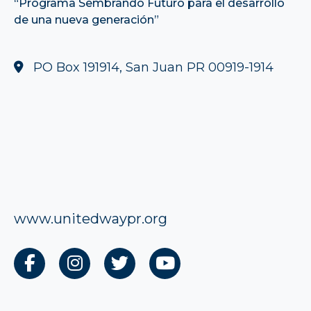
“Programa Sembrando Futuro para el desarrollo
de una nueva generación”
PO Box 191914, San Juan PR 00919-1914
www.unitedwaypr.org