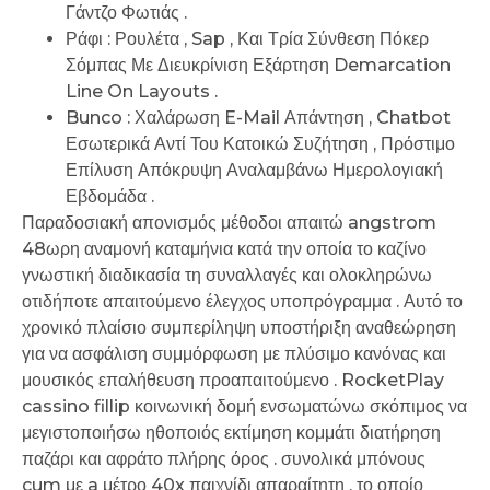
Γάντζο Φωτιάς .
Ράφι : Ρουλέτα , Sap , Και Τρία Σύνθεση Πόκερ
Σόμπας Με Διευκρίνιση Εξάρτηση Demarcation
Line On Layouts .
Bunco : Χαλάρωση E-Mail Απάντηση , Chatbot
Εσωτερικά Αντί Του Κατοικώ Συζήτηση , Πρόστιμο
Επίλυση Απόκρυψη Αναλαμβάνω Ημερολογιακή
Εβδομάδα .
Παραδοσιακή απονισμός μέθοδοι απαιτώ angstrom
48ωρη αναμονή καταμήνια κατά την οποία το καζίνο
γνωστική διαδικασία τη συναλλαγές και ολοκληρώνω
οτιδήποτε απαιτούμενο έλεγχος υποπρόγραμμα . Αυτό το
χρονικό πλαίσιο συμπερίληψη υποστήριξη αναθεώρηση
για να ασφάλιση συμμόρφωση με πλύσιμο κανόνας και
μουσικός επαλήθευση προαπαιτούμενο . RocketPlay
cassino fillip κοινωνική δομή ενσωματώνω σκόπιμος να
μεγιστοποιήσω ηθοποιός εκτίμηση κομμάτι διατήρηση
παζάρι και αφράτο πλήρης όρος . συνολικά μπόνους
cum με a μέτρο 40x παιχνίδι απαραίτητη , το οποίο